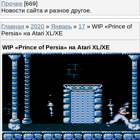
Прочее
[669]
Новости сайта и разное другое.
Главная
»
2020
»
Январь
»
17
» WIP «Prince of
Persia» на Atari XL/XE
WIP «Prince of Persia» на Atari XL/XE