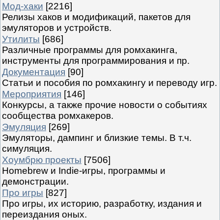
Мод-хаки
[2216]
Релизы хаков и модификаций, пакетов для
эмуляторов и устройств.
Утилиты
[686]
Различные программы для ромхакинга,
инструменты для программирования и пр.
Документация
[90]
Статьи и пособия по ромхакингу и переводу игр.
Мероприятия
[146]
Конкурсы, а также прочие новости о событиях
сообщества ромхакеров.
Эмуляция
[269]
Эмуляторы, дампинг и близкие темы. В т.ч.
симуляция.
Хоумбрю проекты
[7506]
Homebrew и Indie-игры, программы и
демонстрации.
Про игры
[827]
Про игры, их историю, разработку, издания и
переиздания оных.