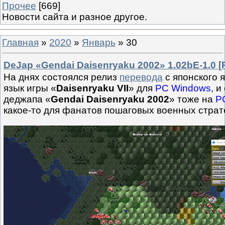
Прочее
[669]
Новости сайта и разное другое.
Главная
»
2020
»
Январь
»
30
DeJap «Gendai Daisenryaku 2002» 1.02bE-1.0 [
На днях состоялся релиз
перевода
с японского 
язык игры «
Daisenryaku VII
» для
PC Windows
, 
деджапа «
Gendai Daisenryaku 2002
» тоже на
P
какое-то для фанатов пошаговых военных страт