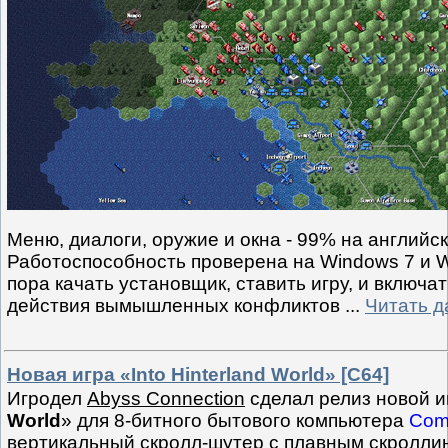
Меню, диалоги, оружие и окна - 99% на английск
Работоспособность проверена на Windows 7 и W
пора качать установщик, ставить игру, и включа
действия вымышленных конфликтов
...
Читать д
Новая игра «Into Hinterland World» [C64]
Игродел
Abyss Connection
сделал релиз новой и
World
» для 8-битного бытового компьютера
Com
вертикальный скролл-шутер с плавным скролли