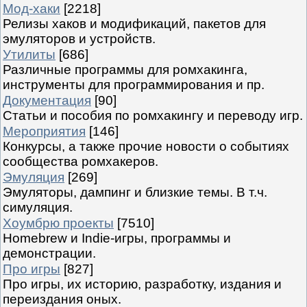
Мод-хаки
[2218]
Релизы хаков и модификаций, пакетов для
эмуляторов и устройств.
Утилиты
[686]
Различные программы для ромхакинга,
инструменты для программирования и пр.
Документация
[90]
Статьи и пособия по ромхакингу и переводу игр.
Мероприятия
[146]
Конкурсы, а также прочие новости о событиях
сообщества ромхакеров.
Эмуляция
[269]
Эмуляторы, дампинг и близкие темы. В т.ч.
симуляция.
Хоумбрю проекты
[7510]
Homebrew и Indie-игры, программы и
демонстрации.
Про игры
[827]
Про игры, их историю, разработку, издания и
переиздания оных.