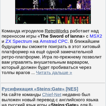
Команда игроделов
RetroWorks
работает над
переносом игры «
The Sword of Ianna
» с
MSX2
и
ZX Spectrum
на
Amstrad CPC
. В ближайшем
будущем вы сможете поиграть в этот хитовый
платформер на ещё одной замечательной
ретро-платформе. Игра по-прежнему позволит
вам управлять внушительным варваром,
который должен будет пробиваться через
толпы врагов
...
Читать дальше »
Русификация «Steins;Gate» [NES]
На сайте команды
Chief-Net
недавно был
выложен новый перевод с английского языка
на русский язык игры «
Steins;Gate
» для 8-