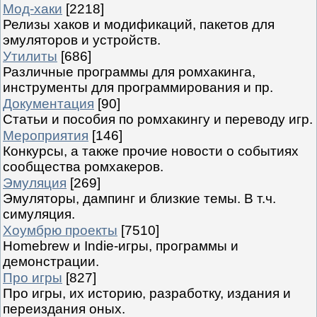
Мод-хаки
[2218]
Релизы хаков и модификаций, пакетов для
эмуляторов и устройств.
Утилиты
[686]
Различные программы для ромхакинга,
инструменты для программирования и пр.
Документация
[90]
Статьи и пособия по ромхакингу и переводу игр.
Мероприятия
[146]
Конкурсы, а также прочие новости о событиях
сообщества ромхакеров.
Эмуляция
[269]
Эмуляторы, дампинг и близкие темы. В т.ч.
симуляция.
Хоумбрю проекты
[7510]
Homebrew и Indie-игры, программы и
демонстрации.
Про игры
[827]
Про игры, их историю, разработку, издания и
переиздания оных.