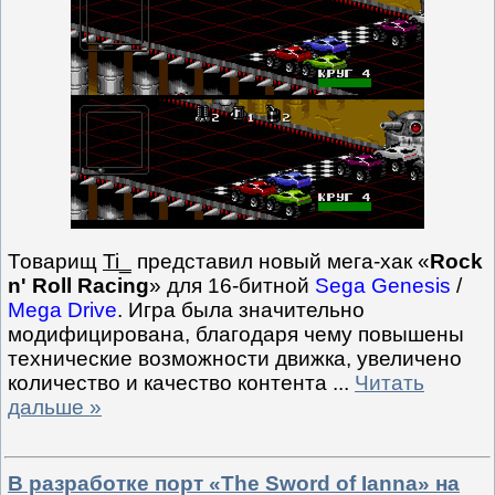
Товарищ
Ti_
представил новый мега-хак «
Rock
n' Roll Racing
» для 16-битной
Sega Genesis
/
Mega Drive
. Игра была значительно
модифицирована, благодаря чему повышены
технические возможности движка, увеличено
количество и качество контента
...
Читать
дальше »
В разработке порт «The Sword of Ianna» на