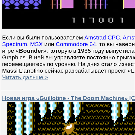
Если вы были пользователем
Amstrad CPC
,
Ams
Spectrum
,
MSX
или
Commodore 64
, то вы навер
игре «
Bounder
», которую в 1985 году выпустил
Graphics
. В ней вы управляете постоянно прыг
перемещаетесь по уровню. На днях стало извест
Massi L'arrotino
сейчас разрабатывает проект «
L
Читать дальше »
Новая игра «Guillotine - The Doom Machine» [C