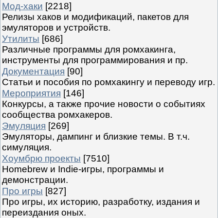
Мод-хаки
[2218]
Релизы хаков и модификаций, пакетов для
эмуляторов и устройств.
Утилиты
[686]
Различные программы для ромхакинга,
инструменты для программирования и пр.
Документация
[90]
Статьи и пособия по ромхакингу и переводу игр.
Мероприятия
[146]
Конкурсы, а также прочие новости о событиях
сообщества ромхакеров.
Эмуляция
[269]
Эмуляторы, дампинг и близкие темы. В т.ч.
симуляция.
Хоумбрю проекты
[7510]
Homebrew и Indie-игры, программы и
демонстрации.
Про игры
[827]
Про игры, их историю, разработку, издания и
переиздания оных.