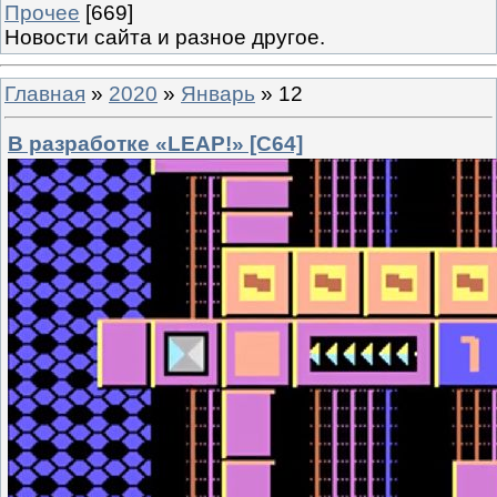
Прочее
[669]
Новости сайта и разное другое.
Главная
»
2020
»
Январь
»
12
В разработке «LEAP!» [C64]