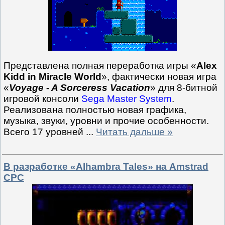
Представлена полная переработка игры «
Alex
Kidd in Miracle World
», фактически новая игра
«
Voyage - A Sorceress Vacation
» для 8-битной
игровой консоли
Sega Master System
.
Реализована полностью новая графика,
музыка, звуки, уровни и прочие особенности.
Всего 17 уровней
...
Читать дальше »
В разработке «Alhambra Tales» на Amstrad
CPC