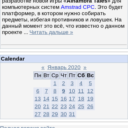
разработке новой игры «
Alhambra Tales
» для
компьютерных систем
Amstrad CPC
. Это будет
платформер, в котором нужно собирать
предметы, избегая противников и ловушек. На
данный момент это всё, что известно о данном
проекте
...
Читать дальше »
Calendar
«
Январь 2020
»
Пн
Вт
Ср
Чт
Пт
Сб
Вс
1
2
3
4
5
6
7
8
9
10
11
12
13
14
15
16
17
18
19
20
21
22
23
24
25
26
27
28
29
30
31