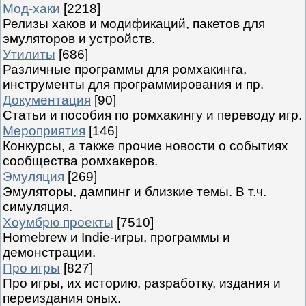
Мод-хаки
[2218]
Релизы хаков и модификаций, пакетов для
эмуляторов и устройств.
Утилиты
[686]
Различные программы для ромхакинга,
инструменты для программирования и пр.
Документация
[90]
Статьи и пособия по ромхакингу и переводу игр.
Мероприятия
[146]
Конкурсы, а также прочие новости о событиях
сообщества ромхакеров.
Эмуляция
[269]
Эмуляторы, дампинг и близкие темы. В т.ч.
симуляция.
Хоумбрю проекты
[7510]
Homebrew и Indie-игры, программы и
демонстрации.
Про игры
[827]
Про игры, их историю, разработку, издания и
переиздания оных.