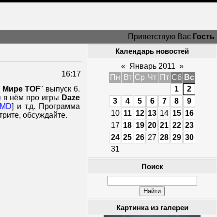
Приветствую Вас
Гость
Календарь новостей
«
Январь 2011
»
16:17
Пн
Вт
Ср
Чт
Пт
Сб
Вс
 Мире TOF
" выпуск 6.
1
2
я в нём про игры
Daze
3
4
5
6
7
8
9
MD
] и т.д. Программа
10
11
12
13
14
15
16
трите, обсуждайте.
17
18
19
20
21
22
23
24
25
26
27
28
29
30
31
Поиск
Картинка из галереи