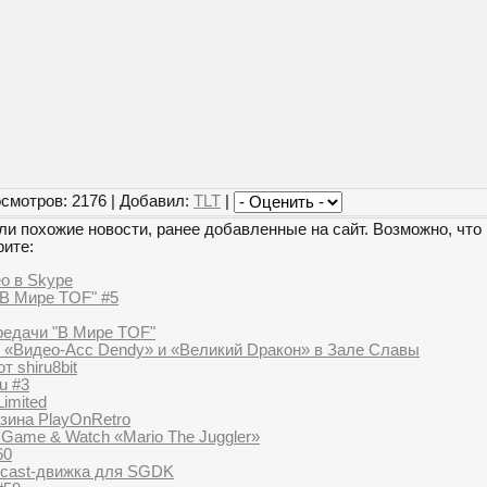
смотров: 2176 | Добавил:
TLT
|
и похожие новости, ранее добавленные на сайт. Возможно, что 
рите:
ео в Skype
В Мире TOF" #5
редачи "В Мире TOF"
 «Видео-Асс Dendy» и «Великий Dракон» в Зале Славы
т shiru8bit
u #3
Limited
азина PlayOnRetro
 Game & Watch «Mario The Juggler»
60
ycast-движка для SGDK