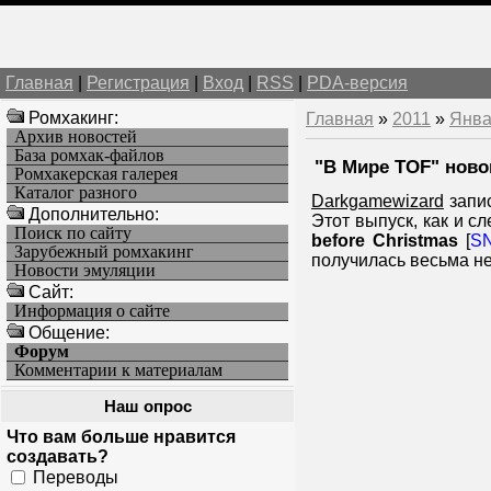
Главная
|
Регистрация
|
Вход
|
RSS
|
PDA-версия
Ромхакинг:
Главная
»
2011
»
Янва
Архив новостей
База ромхак-файлов
"В Мире TOF" ново
Ромхакерская галерея
Каталог разного
Darkgamewizard
запис
Дополнительно:
Этот выпуск, как и с
Поиск по сайту
before Christmas
[
S
Зарубежный ромхакинг
получилась весьма не
Новости эмуляции
Cайт:
Информация о сайте
Общение:
Форум
Комментарии к материалам
Наш опрос
Что вам больше нравится
создавать?
Переводы