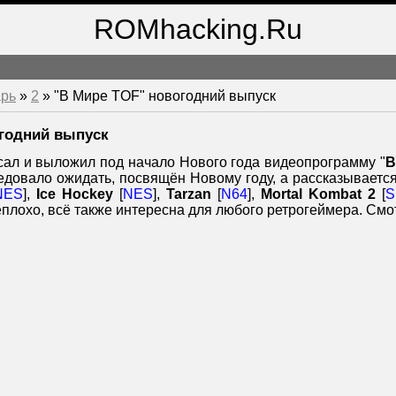
ROMhacking.Ru
рь
»
2
» "В Мире TOF" новогодний выпуск
годний выпуск
ал и выложил под начало Нового года видеопрограмму "
В
ледовало ожидать, посвящён Новому году, а рассказываетс
NES
],
Ice Hockey
[
NES
],
Tarzan
[
N64
],
Mortal Kombat 2
[
S
плохо, всё также интересна для любого ретрогеймера. Смо