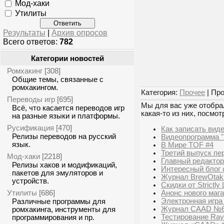
Мод-хаки
Утилиты
Результаты
|
Архив опросов
Всего ответов:
782
Категории новостей
Ромхакинг
[308]
Общие темы, связанные с
ромхакингом.
Категория:
Прочее
| Про
Переводы игр
[695]
Мы для вас уже отобрал
Всё, что касается переводов игр
какая-то из них, посмот
на разные языки и платформы.
Русификация
[470]
Как записать вид
Релизы переводов на русский
Видеопрограмма "
язык.
В Мире TOF #4
Третий выпуск пе
Мод-хаки
[2218]
Главный редактор
Релизы хаков и модификаций,
Интересный блог о
пакетов для эмуляторов и
Журнал BrewOtak
устройств.
Скидки от Strictly 
Утилиты
Анонс нового маг
[686]
Электронная игра
Различные программы для
Журнал CAAD №
ромхакинга, инструменты для
Тестирование Ra
программирования и пр.