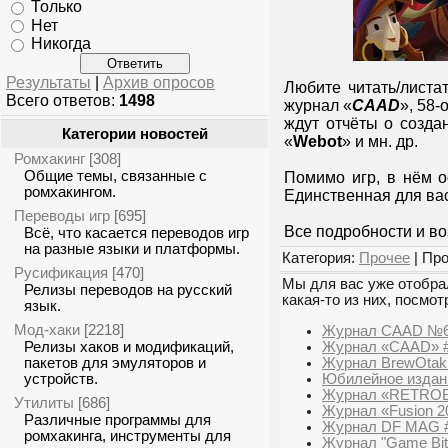
Только
Нет
Никогда
Результаты
|
Архив опросов
Любите читать/листа
Всего ответов:
1498
журнал «
CAAD
», 58-
ждут отчёты о создан
Категории новостей
«
Webot
» и мн. др.
Ромхакинг
[308]
Общие темы, связанные с
Помимо игр, в нём о
ромхакингом.
Единственная для вас
Переводы игр
[695]
Все подробности и во
Всё, что касается переводов игр
на разные языки и платформы.
Категория:
Прочее
| Про
Русификация
[470]
Мы для вас уже отобрал
Релизы переводов на русский
какая-то из них, посмот
язык.
Мод-хаки
[2218]
Журнал CAAD №
Журнал «CAAD» 
Релизы хаков и модификаций,
Журнал BrewOtak
пакетов для эмуляторов и
Юбилейное издан
устройств.
Журнал «RETRO
Утилиты
[686]
Журнал «Fusion 2
Различные программы для
Журнал DF MAG 
ромхакинга, инструменты для
Журнал "Game Bit: