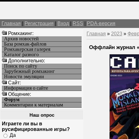
Главная
|
Регистрация
|
Вход
|
RSS
|
PDA-версия
Ромхакинг:
Главная
»
2023
»
Фев
Архив новостей
База ромхак-файлов
Оффлайн журнал 
Ромхакерская галерея
Каталог разного
Дополнительно:
Поиск по сайту
Зарубежный ромхакинг
Новости эмуляции
Cайт:
Информация о сайте
Общение:
Форум
Комментарии к материалам
Наш опрос
Играете ли вы в
русифицированные игры?
Да