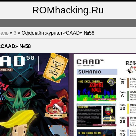
ROMhacking.Ru
раль
»
3
» Оффлайн журнал «CAAD» №58
«CAAD» №58