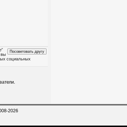
е
"
 вы
чных социальных
ватели.
008-2026