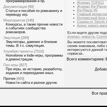
программирования и пр.
Журнал TOF#12
Журнал Re-Playe
Документация
[90]
Re-Player #5
Статьи и пособия по ромхакингу и
Главный редактор
переводу игр.
Интересный блог о
Мероприятия
[146]
Скидки от Strictly 
Конкурсы, а также прочие новости
Анонс нового маг
о событиях сообщества
ромхакеров.
Если ищите другие подо
журнал
,
новости
,
Commu
Эмуляция
[269]
Эмуляторы, дампинг и близкие
Вы можете посоветоват
темы. В т.ч. симуляция.
своим знакомым, либо 
интересуются данной т
Хоумбрю проекты
[7510]
сервисах.
Homebrew и Indie-игры, программы
Всего комментариев:
и демонстрации.
Про игры
[827]
Про игры, их историю, разработку,
Добавл
издания и переиздания оных.
Прочее
[669]
Новости сайта и разное другое.
Все пра