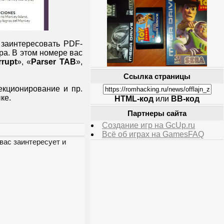
 заинтересовать PDF-
ра. В этом номере вас
rupt
», «
Parser TAB
»,
Ссылка страницы
екционирование и пр.
ке.
HTML-код
или
BB-код
Партнеры сайта
Создание игр на GcUp.ru
Всё об играх на GamesFAQ
вас заинтересует и