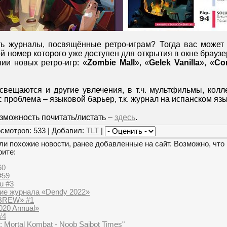
ть журналы, посвящённые ретро-играм? Тогда вас может
ой номер которого уже доступен для открытия в окне браузе
ии новых ретро-игр: «
Zombie Mall
», «
Gelek Vanilla
», «
Cor
свещаются и другие увлечения, в т.ч. мультфильмы, колл
 проблема – языковой барьер, т.к. журнал на испанском язы
зможность почитать/листать –
здесь
.
смотров: 533 | Добавил:
TLT
|
и похожие новости, ранее добавленные на сайт. Возможно, что 
рите:
60
#59
u #3
ие журнала «Dendy 2022»
BREW» #1
020 Annual»
#4
 Mortal Kombat - Noob Saibot Times"