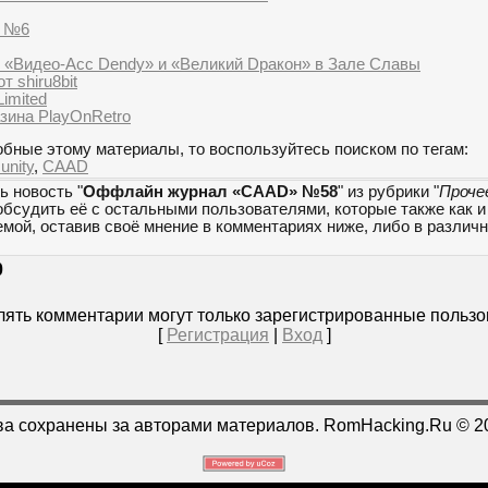
r №6
 «Видео-Асс Dendy» и «Великий Dракон» в Зале Славы
т shiru8bit
Limited
азина PlayOnRetro
бные этому материалы, то воспользуйтесь поиском по тегам:
nity
,
CAAD
ь новость "
Оффлайн журнал «CAAD» №58
" из рубрики "
Проче
обсудить её с остальными пользователями, которые также как и
емой, оставив своё мнение в комментариях ниже, либо в разли
0
ять комментарии могут только зарегистрированные пользо
[
Регистрация
|
Вход
]
ва сохранены за авторами материалов. RomHacking.Ru © 2