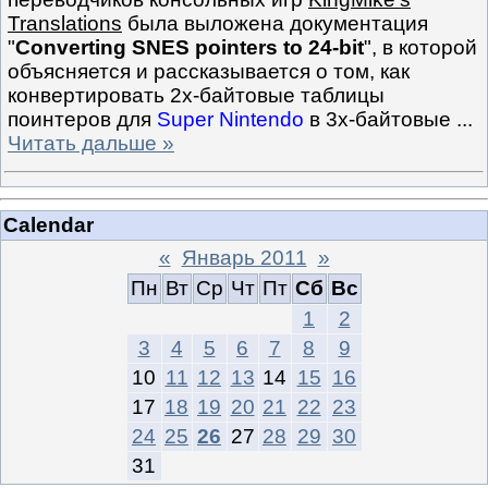
Translations
была выложена документация
"
Converting SNES pointers to 24-bit
", в которой
объясняется и рассказывается о том, как
конвертировать 2х-байтовые таблицы
поинтеров для
Super Nintendo
в 3х-байтовые
...
Читать дальше »
Calendar
«
Январь 2011
»
Пн
Вт
Ср
Чт
Пт
Сб
Вс
1
2
3
4
5
6
7
8
9
10
11
12
13
14
15
16
17
18
19
20
21
22
23
24
25
26
27
28
29
30
31