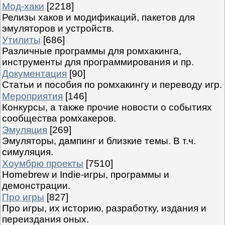
Мод-хаки
[2218]
Релизы хаков и модификаций, пакетов для
эмуляторов и устройств.
Утилиты
[686]
Различные программы для ромхакинга,
инструменты для программирования и пр.
Документация
[90]
Статьи и пособия по ромхакингу и переводу игр.
Мероприятия
[146]
Конкурсы, а также прочие новости о событиях
сообщества ромхакеров.
Эмуляция
[269]
Эмуляторы, дампинг и близкие темы. В т.ч.
симуляция.
Хоумбрю проекты
[7510]
Homebrew и Indie-игры, программы и
демонстрации.
Про игры
[827]
Про игры, их историю, разработку, издания и
переиздания оных.