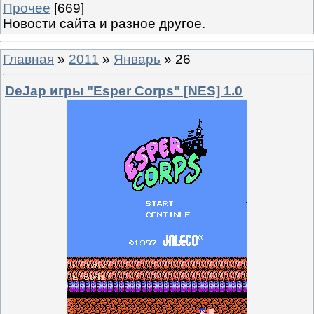
Прочее
[669]
Новости сайта и разное другое.
Главная
»
2011
»
Январь
»
26
DeJap игры "Esper Corps" [NES] 1.0