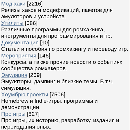
Мод-хаки
[2216]
Релизы хаков и модификаций, пакетов для
эмуляторов и устройств.
Утилиты
[686]
Различные программы для ромхакинга,
инструменты для программирования и пр.
Документация
[90]
Статьи и пособия по ромхакингу и переводу игр.
Мероприятия
[146]
Конкурсы, а также прочие новости о событиях
сообщества ромхакеров.
Эмуляция
[269]
Эмуляторы, дампинг и близкие темы. В т.ч.
симуляция.
Хоумбрю проекты
[7506]
Homebrew и Indie-игры, программы и
демонстрации.
Про игры
[827]
Про игры, их историю, разработку, издания и
переиздания оных.