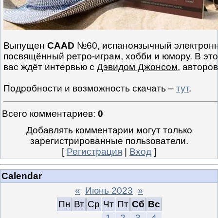
Выпущен
CAAD
№60, испаноязычный электронн
посвящённый ретро-играм, хобби и юмору. В эт
вас ждёт интервью с
Дэвидом Джонсом
, авторов
Подробности и возможность скачать –
тут
.
Всего комментариев
:
0
Добавлять комментарии могут только
зарегистрированные пользователи.
[
Регистрация
|
Вход
]
Calendar
«
Июнь 2023
»
Пн
Вт
Ср
Чт
Пт
Сб
Вс
1
2
3
4