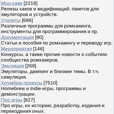
Мод-хаки
[2218]
Релизы хаков и модификаций, пакетов для
эмуляторов и устройств.
Утилиты
[686]
Различные программы для ромхакинга,
инструменты для программирования и пр.
Документация
[90]
Статьи и пособия по ромхакингу и переводу игр.
Мероприятия
[146]
Конкурсы, а также прочие новости о событиях
сообщества ромхакеров.
Эмуляция
[269]
Эмуляторы, дампинг и близкие темы. В т.ч.
симуляция.
Хоумбрю проекты
[7510]
Homebrew и Indie-игры, программы и
демонстрации.
Про игры
[827]
Про игры, их историю, разработку, издания и
переиздания оных.