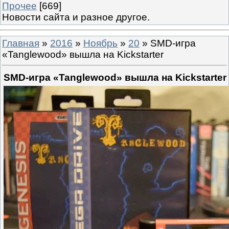
Прочее
[669]
Новости сайта и разное другое.
Главная
»
2016
»
Ноябрь
»
20
» SMD-игра
«Tanglewood» вышла на Kickstarter
SMD-игра «Tanglewood» вышла на Kickstarter