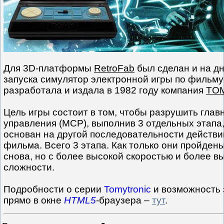
Для 3D-платформы
RetroFab
был сделан и на д
запуска симулятор электронной игры по фильму
разработала и издала в 1982 году компания
TOM
Цель игры состоит в том, чтобы разрушить гла
управления (MCP), выполнив 3 отдельных этапа
основан на другой последовательности действи
фильма. Всего 3 этапа. Как только они пройдены
снова, но с более высокой скоростью и более в
сложности.
Подробности о серии
Tomytronic
и возможность 
прямо в окне
HTML5
-браузера –
тут
.