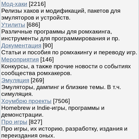
Мод-хаки
[2216]
Релизы хаков и модификаций, пакетов для
эмуляторов и устройств.
Утилиты
[686]
Различные программы для ромхакинга,
инструменты для программирования и пр.
Документация
[90]
Статьи и пособия по ромхакингу и переводу игр.
Мероприятия
[146]
Конкурсы, а также прочие новости о событиях
сообщества ромхакеров.
Эмуляция
[269]
Эмуляторы, дампинг и близкие темы. В т.ч.
симуляция.
Хоумбрю проекты
[7506]
Homebrew и Indie-игры, программы и
демонстрации.
Про игры
[827]
Про игры, их историю, разработку, издания и
переиздания оных.