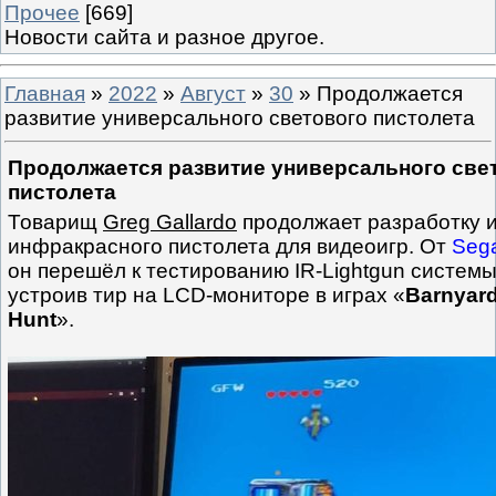
Прочее
[669]
Новости сайта и разное другое.
Главная
»
2022
»
Август
»
30
» Продолжается
развитие универсального светового пистолета
Продолжается развитие универсального све
пистолета
Товарищ
Greg Gallardo
продолжает разработку и
инфракрасного пистолета для видеоигр. От
Seg
он перешёл к тестированию IR-Lightgun систем
устроив тир на LCD-мониторе в играх «
Barnyard
Hunt
».