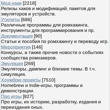
Мод-хаки
[2218]
Релизы хаков и модификаций, пакетов для
эмуляторов и устройств.
Утилиты
[686]
Различные программы для ромхакинга,
инструменты для программирования и пр.
Документация
[90]
Статьи и пособия по ромхакингу и переводу игр.
Мероприятия
[146]
Конкурсы, а также прочие новости о событиях
сообщества ромхакеров.
Эмуляция
[269]
Эмуляторы, дампинг и близкие темы. В т.ч.
симуляция.
Хоумбрю проекты
[7510]
Homebrew и Indie-игры, программы и
демонстрации.
Про игры
[827]
Про игры, их историю, разработку, издания и
переиздания оных.