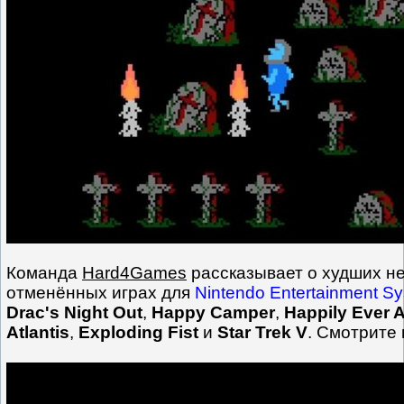
Команда
Hard4Games
рассказывает о худших н
отменённых играх для
Nintendo Entertainment S
Drac's Night Out
,
Happy Camper
,
Happily Ever A
Atlantis
,
Exploding Fist
и
Star Trek V
. Смотрите