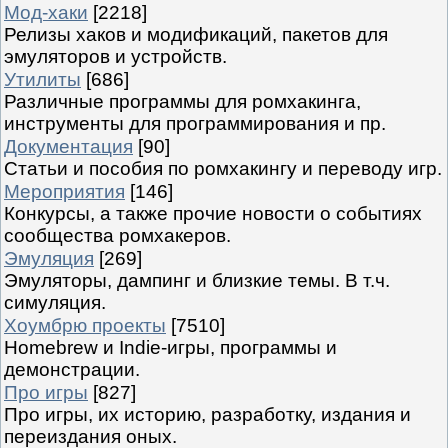
Мод-хаки
[2218]
Релизы хаков и модификаций, пакетов для
эмуляторов и устройств.
Утилиты
[686]
Различные программы для ромхакинга,
инструменты для программирования и пр.
Документация
[90]
Статьи и пособия по ромхакингу и переводу игр.
Мероприятия
[146]
Конкурсы, а также прочие новости о событиях
сообщества ромхакеров.
Эмуляция
[269]
Эмуляторы, дампинг и близкие темы. В т.ч.
симуляция.
Хоумбрю проекты
[7510]
Homebrew и Indie-игры, программы и
демонстрации.
Про игры
[827]
Про игры, их историю, разработку, издания и
переиздания оных.