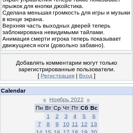
прыжок для кнопки джойстика.
Сделана меньшая громкость для игры и музыки
в конце экрана.
Верхняя часть выходных дверей теперь
заблокирована невидимыми тайлами.
Анимация смерти игрока теперь показывает
движущиеся ноги (довольно забавно).
Добавлять комментарии могут только
зарегистрированные пользователи.
[
Регистрация
|
Вход
]
Calendar
«
Ноябрь 2022
»
Пн
Вт
Ср
Чт
Пт
Сб
Вс
1
2
3
4
5
6
7
8
9
10
11
12
13
14
15
16
17
18
19
20