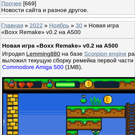
Прочее
[669]
Новости сайта и разное другое.
Главная
»
2022
»
Ноябрь
»
30
» Новая игра
«Boxx Remake» v0.2 на A500
Новая игра «Boxx Remake» v0.2 на A500
Игродел
Lemming880
на базе
Scorpion engine
ра
выложил текущую сборку ремейка первой части 
Commodore Amiga 500
(1MB).