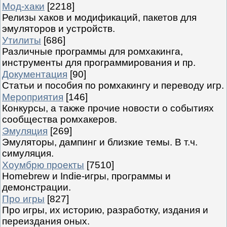
Мод-хаки
[2218]
Релизы хаков и модификаций, пакетов для
эмуляторов и устройств.
Утилиты
[686]
Различные программы для ромхакинга,
инструменты для программирования и пр.
Документация
[90]
Статьи и пособия по ромхакингу и переводу игр.
Мероприятия
[146]
Конкурсы, а также прочие новости о событиях
сообщества ромхакеров.
Эмуляция
[269]
Эмуляторы, дампинг и близкие темы. В т.ч.
симуляция.
Хоумбрю проекты
[7510]
Homebrew и Indie-игры, программы и
демонстрации.
Про игры
[827]
Про игры, их историю, разработку, издания и
переиздания оных.