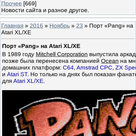
Прочее
[669]
Новости сайта и разное другое.
Главная
»
2016
»
Ноябрь
»
23
» Порт «Pang» на
Atari XL/XE
Порт «Pang» на Atari XL/XE
В 1989 году
Mitchell Corporation
выпустила аркад
позже была перенесена компанией
Ocean
на мн
домашних платформ:
C64
,
Amstrad CPC
,
ZX Spe
и
Atari ST
. Но только на днях был показан фанат
для
Atari XL/XE
.