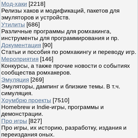
Мод-хаки
[2218]
Релизы хаков и модификаций, пакетов для
эмуляторов и устройств.
Утилиты
[686]
Различные программы для ромхакинга,
инструменты для программирования и пр.
Документация
[90]
Статьи и пособия по ромхакингу и переводу игр.
Мероприятия
[146]
Конкурсы, а также прочие новости о событиях
сообщества ромхакеров.
Эмуляция
[269]
Эмуляторы, дампинг и близкие темы. В т.ч.
симуляция.
Хоумбрю проекты
[7510]
Homebrew и Indie-игры, программы и
демонстрации.
Про игры
[827]
Про игры, их историю, разработку, издания и
переиздания оных.