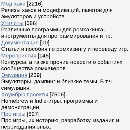
Мод-хаки
[2216]
Релизы хаков и модификаций, пакетов для
эмуляторов и устройств.
Утилиты
[686]
Различные программы для ромхакинга,
инструменты для программирования и пр.
Документация
[90]
Статьи и пособия по ромхакингу и переводу игр.
Мероприятия
[146]
Конкурсы, а также прочие новости о событиях
сообщества ромхакеров.
Эмуляция
[269]
Эмуляторы, дампинг и близкие темы. В т.ч.
симуляция.
Хоумбрю проекты
[7506]
Homebrew и Indie-игры, программы и
демонстрации.
Про игры
[827]
Про игры, их историю, разработку, издания и
переиздания оных.