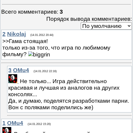
Всего комментариев
:
3
Порядок вывода комментариев:
2
Nikolaj
(14.01.2012 20:44)
>>Гама стоящая!
только из-за того, что игра по любимому
фильму?
3
OMu4
(14.01.2012 22:16)
Не только... Игра действительно
красивая и лучшая из аналогов на других
консолях...
Да, и думаю, поделятся разработками парни.
Вон с поляками поделились же)
1
OMu4
(14.01.2012 15:20)