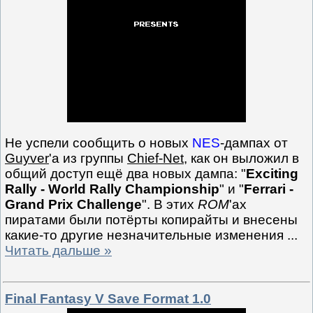
Не успели сообщить о новых
NES
-дампах от
Guyver
'а из группы
Chief-Net
, как он выложил в
общий доступ ещё два новых дампа: "
Exciting
Rally - World Rally Championship
" и "
Ferrari -
Grand Prix Challenge
". В этих
ROM
'ах
пиратами были потёрты копирайты и внесены
какие-то другие незначительные изменения
...
Читать дальше »
Final Fantasy V Save Format 1.0