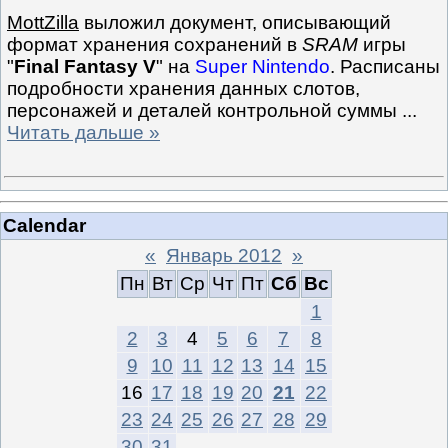
MottZilla
выложил документ, описывающий
формат хранения сохранений в
SRAM
игры
"
Final Fantasy V
" на
Super Nintendo
. Расписаны
подробности хранения данных слотов,
персонажей и деталей контрольной суммы
...
Читать дальше »
Calendar
«
Январь 2012
»
Пн
Вт
Ср
Чт
Пт
Сб
Вс
1
2
3
4
5
6
7
8
9
10
11
12
13
14
15
16
17
18
19
20
21
22
23
24
25
26
27
28
29
30
31