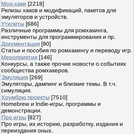
Мод-хаки
[2218]
Релизы хаков и модификаций, пакетов для
эмуляторов и устройств.
Утилиты
[686]
Различные программы для ромхакинга,
инструменты для программирования и пр.
Документация
[90]
Статьи и пособия по ромхакингу и переводу игр.
Мероприятия
[146]
Конкурсы, а также прочие новости о событиях
сообщества ромхакеров.
Эмуляция
[269]
Эмуляторы, дампинг и близкие темы. В т.ч.
симуляция.
Хоумбрю проекты
[7510]
Homebrew и Indie-игры, программы и
демонстрации.
Про игры
[827]
Про игры, их историю, разработку, издания и
переиздания оных.