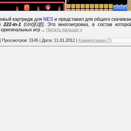
овый картридж для
NES
и представил для общего скачива
 222-in-1
(Unl)[U][!]
. Это многоигровка, в состав которо
и оригинальных игр
...
Читать дальше »
| Просмотров: 3145 | Дата:
11.01.2012
|
Комментарии (7)