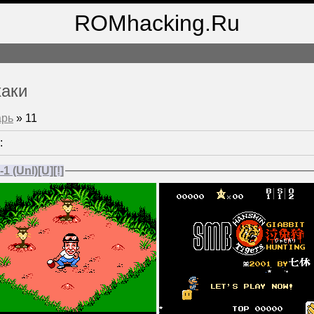
ROMhacking.Ru
хаки
арь
»
11
:
1 (Unl)[U][!]