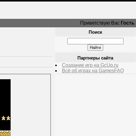
Приветствую Вас
Гость
Поиск
Партнеры сайта
Создание игр на GcUp.ru
Всё об играх на GamesFAQ