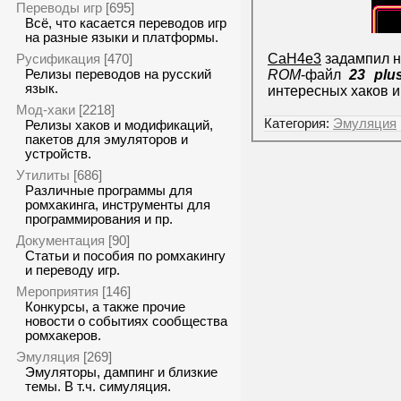
Переводы игр
[695]
Всё, что касается переводов игр
на разные языки и платформы.
CaH4e3
задампил н
Русификация
[470]
ROM
-файл
23 plus
Релизы переводов на русский
язык.
интересных хаков 
Мод-хаки
[2218]
Категория:
Эмуляция
Релизы хаков и модификаций,
пакетов для эмуляторов и
устройств.
Утилиты
[686]
Различные программы для
ромхакинга, инструменты для
программирования и пр.
Документация
[90]
Статьи и пособия по ромхакингу
и переводу игр.
Мероприятия
[146]
Конкурсы, а также прочие
новости о событиях сообщества
ромхакеров.
Эмуляция
[269]
Эмуляторы, дампинг и близкие
темы. В т.ч. симуляция.