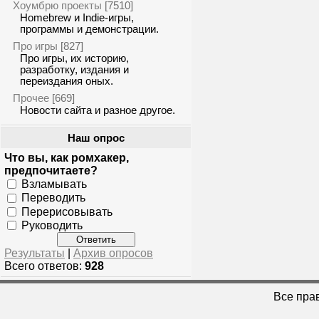
Хоумбрю проекты
[7510]
Homebrew и Indie-игры,
программы и демонстрации.
Про игры
[827]
Про игры, их историю,
разработку, издания и
переиздания оных.
Прочее
[669]
Новости сайта и разное другое.
Наш опрос
Что вы, как ромхакер,
предпочитаете?
Взламывать
Переводить
Перерисовывать
Руководить
Результаты
|
Архив опросов
Всего ответов:
928
Все пра