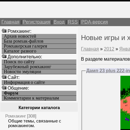
Главная
|
Регистрация
|
Вход
|
RSS
|
PDA-версия
Ромхакинг:
Архив новостей
Новые игры и 
База ромхак-файлов
Ромхакерская галерея
Главная
»
2012
»
Янв
Каталог разного
Дополнительно:
В разделе материалов
Поиск по сайту
Зарубежный ромхакинг
Дамп 23 plus 222-in-
Новости эмуляции
Cайт:
Информация о сайте
Общение:
Форум
Комментарии к материалам
Категории каталога
Ромхакинг
[308]
Общие темы, связанные с
ромхакингом.