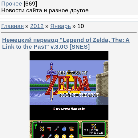
Прочее
[669]
Новости сайта и разное другое.
Главная
»
2012
»
Январь
»
10
Немецкий перевод "Legend of Zelda, The: A
Link to the Past" v.3.0G [SNES]