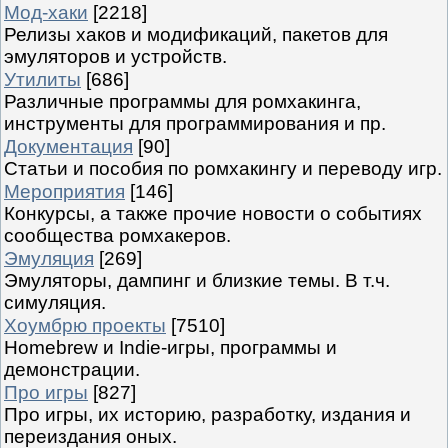
Мод-хаки
[2218]
Релизы хаков и модификаций, пакетов для
эмуляторов и устройств.
Утилиты
[686]
Различные программы для ромхакинга,
инструменты для программирования и пр.
Документация
[90]
Статьи и пособия по ромхакингу и переводу игр.
Мероприятия
[146]
Конкурсы, а также прочие новости о событиях
сообщества ромхакеров.
Эмуляция
[269]
Эмуляторы, дампинг и близкие темы. В т.ч.
симуляция.
Хоумбрю проекты
[7510]
Homebrew и Indie-игры, программы и
демонстрации.
Про игры
[827]
Про игры, их историю, разработку, издания и
переиздания оных.