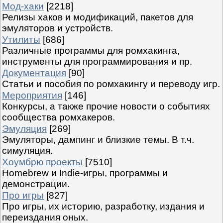
Мод-хаки
[2218]
Релизы хаков и модификаций, пакетов для
эмуляторов и устройств.
Утилиты
[686]
Различные программы для ромхакинга,
инструменты для программирования и пр.
Документация
[90]
Статьи и пособия по ромхакингу и переводу игр.
Мероприятия
[146]
Конкурсы, а также прочие новости о событиях
сообщества ромхакеров.
Эмуляция
[269]
Эмуляторы, дампинг и близкие темы. В т.ч.
симуляция.
Хоумбрю проекты
[7510]
Homebrew и Indie-игры, программы и
демонстрации.
Про игры
[827]
Про игры, их историю, разработку, издания и
переиздания оных.