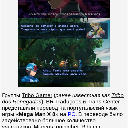
Группы
Tribo Gamer
(
ранее известная как
Tribo
dos Renegados
),
BR Traduções
и
Trans-Center
представили перевод на португальский язык
игры «
Mega Man X 8
» на
PC
. В переводе было
задействовано большое количество
участников:
Mjarcos
,
guihighet
,
Ribacm
,