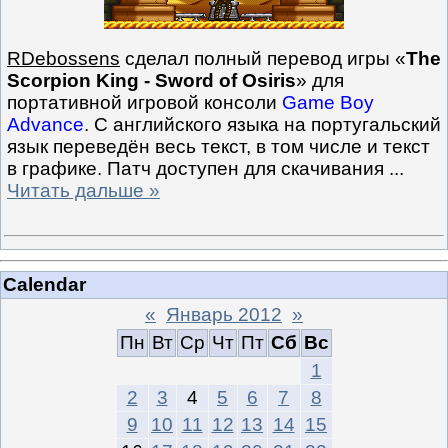
RDebossens
сделал полный перевод игры «
The
Scorpion King - Sword of Osiris
» для
портативной игровой консоли
Game Boy
Advance
. С английского языка на португальский
язык переведён весь текст, в том числе и текст
в графике. Патч доступен для скачивания
...
Читать дальше »
Calendar
«
Январь 2012
»
Пн
Вт
Ср
Чт
Пт
Сб
Вс
1
2
3
4
5
6
7
8
9
10
11
12
13
14
15