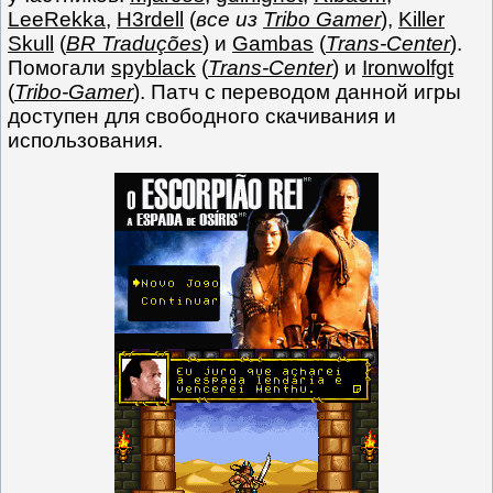
LeeRekka
,
H3rdell
(
все из
Tribo Gamer
),
Killer
Skull
(
BR Traduções
) и
Gambas
(
Trans-Center
).
Помогали
spyblack
(
Trans-Center
) и
Ironwolfgt
(
Tribo-Gamer
). Патч с переводом данной игры
доступен для свободного скачивания и
использования.