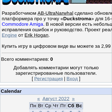
Разработчиком
AB-UltraNarwhal
сделано обновле
платформера про у точку «
Duckstroma
» для 16
Commodore Amiga
. В новой версии есть неболь
исправления ошибок и руководство. Проект реа
Engine
от
Erik Hogan
.
Купить игру в цифровом виде вы можете за 2,99
Всего комментариев
:
0
Добавлять комментарии могут только
зарегистрированные пользователи.
[
Регистрация
|
Вход
]
Calendar
«
Август 2022
»
Пн
Вт
Ср
Чт
Пт
Сб
Вс