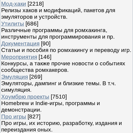
Мод-хаки
[2218]
Релизы хаков и модификаций, пакетов для
эмуляторов и устройств.
Утилиты
[686]
Различные программы для ромхакинга,
инструменты для программирования и пр.
Документация
[90]
Статьи и пособия по ромхакингу и переводу игр.
Мероприятия
[146]
Конкурсы, а также прочие новости о событиях
сообщества ромхакеров.
Эмуляция
[269]
Эмуляторы, дампинг и близкие темы. В т.ч.
симуляция.
Хоумбрю проекты
[7510]
Homebrew и Indie-игры, программы и
демонстрации.
Про игры
[827]
Про игры, их историю, разработку, издания и
переиздания оных.