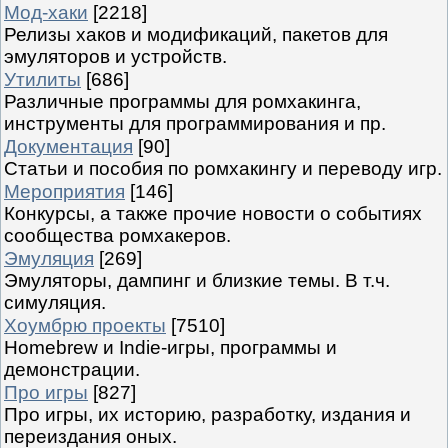
Мод-хаки
[2218]
Релизы хаков и модификаций, пакетов для
эмуляторов и устройств.
Утилиты
[686]
Различные программы для ромхакинга,
инструменты для программирования и пр.
Документация
[90]
Статьи и пособия по ромхакингу и переводу игр.
Мероприятия
[146]
Конкурсы, а также прочие новости о событиях
сообщества ромхакеров.
Эмуляция
[269]
Эмуляторы, дампинг и близкие темы. В т.ч.
симуляция.
Хоумбрю проекты
[7510]
Homebrew и Indie-игры, программы и
демонстрации.
Про игры
[827]
Про игры, их историю, разработку, издания и
переиздания оных.