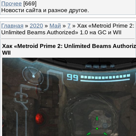
Прочее
[669]
Новости сайта и разное другое.
Главная
»
2020
»
Май
»
7
» Хак «Metroid Prime 2:
Unlimited Beams Authorized» 1.0 на GC и WII
Хак «Metroid Prime 2: Unlimited Beams Authori
WII