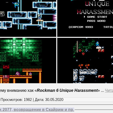
му вниманию хак «
Rockman 6 Unique Harassment
»
...
Чит
 Просмотров: 1982 | Дата:
30.05.2020
 2077, возвращение в Скайрим и пр.