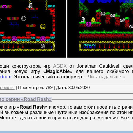
ощи конструктора игр
AGDX
от
Jonathan Cauldwell
сдел
вания новую игру «
MagicAble
» для вашего любимого 8
ctrum
. Это классический платформер
...
Читать дальше »
роекты
| Просмотров: 789 | Дата:
30.05.2020
по серии «Road Rash»
ию игр «
Road Rash
» и юмор, то вам стоит посетить стран
рой выложены различные шуточные изображения по этой иг
Можете сделать свои и прислать их для размещения. Все 