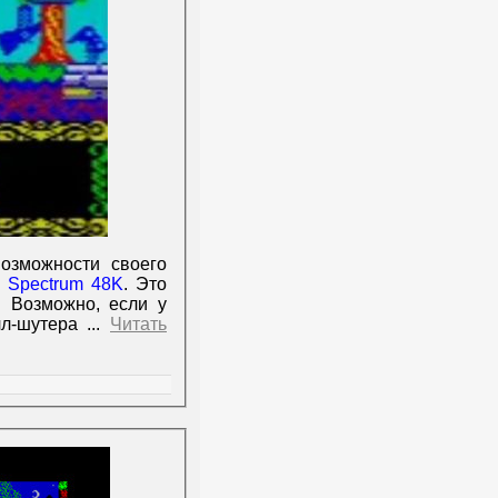
озможности своего
 Spectrum 48K
. Это
. Возможно, если у
олл-шутера
...
Читать