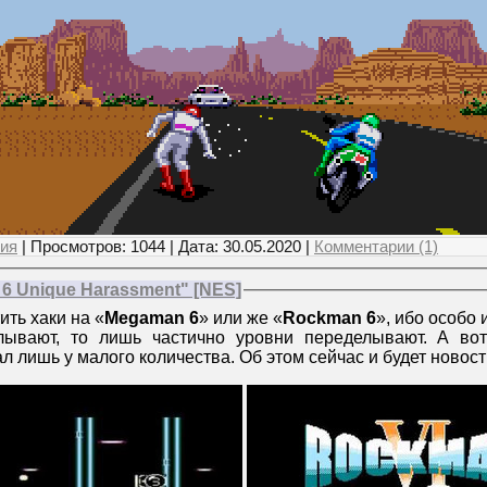
ия
| Просмотров: 1044 | Дата:
30.05.2020
|
Комментарии (1)
6 Unique Harassment" [NES]
ить хаки на «
Megaman 6
» или же «
Rockman 6
», ибо особо
лывают, то лишь частично уровни переделывают. А во
л лишь у малого количества. Об этом сейчас и будет новост