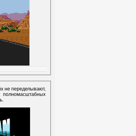
 их не переделывают,
т полномасштабных
ь.