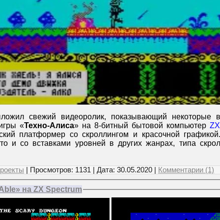
ожил свежий видеоролик, показывающий некоторые в
игры «
Техно-Алиса
» на 8-битный бытовой компьютер
ZX
ский платформер со скроллингом и красочной графикой
 то и со вставками уровней в других жанрах, типа скр
роекты
| Просмотров: 1131 | Дата:
30.05.2020
|
Комментарии (1)
Able» на ZX Spectrum