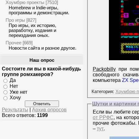
Хоумбрю проекты
[7510]
Homebrew и Indie-игры,
программы и демонстрации.
Про игры
[827]
Про игры, их историю,
разработку, издания и
переиздания оных.
Прочее
[669]
Новости сайта и разное другое.
Наш опрос
Состоите ли вы в какой-нибудь
Packobilly
при пом
группе ромхакеров?
свободного скачи
Да
компьютера
ZX Spe
Нет
Уже нет
Категория:
Хоумбрю п
Хочу
Шутки и картинки 
Результаты
|
Архив опросов
Если вы любите сер
Всего ответов:
1199
от РРФС
, на кото
прочие фотожабы. 
–
тут
.