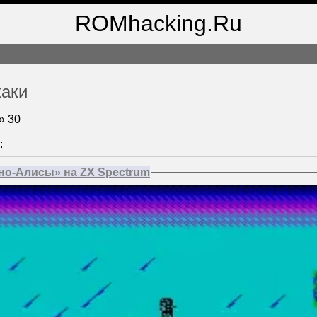
ROMhacking.Ru
хаки
»
30
:
но-Алисы» на ZX Spectrum