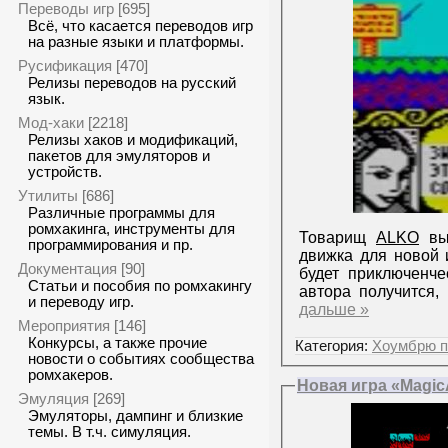
Переводы игр
[695]
Всё, что касается переводов игр
на разные языки и платформы.
Русификация
[470]
Релизы переводов на русский
язык.
Мод-хаки
[2218]
Релизы хаков и модификаций,
пакетов для эмуляторов и
устройств.
Утилиты
[686]
Различные программы для
ромхакинга, инструменты для
Товарищ
ALKO
выл
программирования и пр.
движка для новой 
Документация
[90]
будет приключенче
Статьи и пособия по ромхакингу
автора получится,
и переводу игр.
дальше »
Мероприятия
[146]
Конкурсы, а также прочие
Категория:
Хоумбрю п
новости о событиях сообщества
ромхакеров.
Новая игра «Magic
Эмуляция
[269]
Эмуляторы, дампинг и близкие
темы. В т.ч. симуляция.