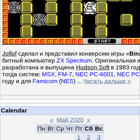
Joflof
сделал и представил конверсию игры «
Bin
битный компьютер
ZX Spectrum
. Оригинальная 
разработана и выпущена
Hudson Soft
в 1983 го
тогда систем:
MSX
,
FM-7
,
NEC PC-6001
,
NEC PC
году и для
Famicom
(
NES
)
...
Читать дальше »
Calendar
«
Май 2020
»
Пн
Вт
Ср
Чт
Пт
Сб
Вс
1
2
3