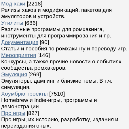
Мод-хаки
[2218]
Релизы хаков и модификаций, пакетов для
эмуляторов и устройств.
Утилиты
[686]
Различные программы для ромхакинга,
инструменты для программирования и пр.
Документация
[90]
Статьи и пособия по ромхакингу и переводу игр.
Мероприятия
[146]
Конкурсы, а также прочие новости о событиях
сообщества ромхакеров.
Эмуляция
[269]
Эмуляторы, дампинг и близкие темы. В т.ч.
симуляция.
Хоумбрю проекты
[7510]
Homebrew и Indie-игры, программы и
демонстрации.
Про игры
[827]
Про игры, их историю, разработку, издания и
переиздания оных.