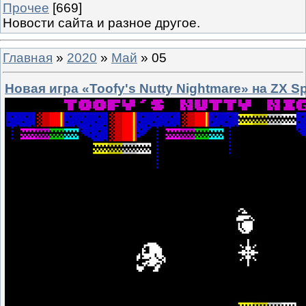
Прочее
[669]
Новости сайта и разное другое.
Главная
»
2020
»
Май
»
05
Новая игра «Toofy's Nutty Nightmare» на ZX S