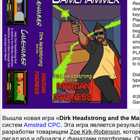
Вышла новая игра «
Dirk Headstrong and the Ma
систем
Amstrad CPC
. Эта игра является резуль
разработки товарищем
Zoe Kirk-Robinson
, кото
писал код и общался с фанатами платформы. О