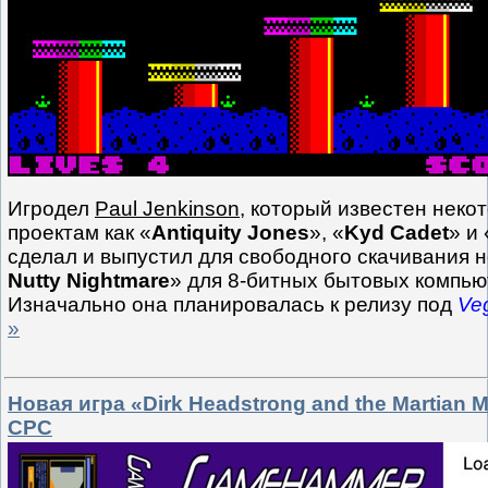
Игродел
Paul Jenkinson
, который известен неко
проектам как «
Antiquity Jones
», «
Kyd Cadet
» и 
сделал и выпустил для свободного скачивания н
Nutty Nightmare
» для 8-битных бытовых компь
Изначально она планировалась к релизу под
Ve
»
Новая игра «Dirk Headstrong and the Martian 
CPC