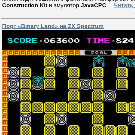
Construction Kit
и эмулятор
JavaCPC
...
Читать
Порт «Binary Land» на ZX Spectrum