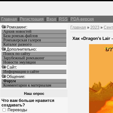
Главная
|
Регистрация
|
Вход
|
RSS
|
PDA-версия
Ромхакинг:
Главная
»
2023
»
Сент
Архив новостей
База ромхак-файлов
Хак «Dragon's Lair 
Ромхакерская галерея
Каталог разного
Дополнительно:
Поиск по сайту
Зарубежный ромхакинг
Новости эмуляции
Cайт:
Информация о сайте
Общение:
Форум
Комментарии к материалам
Наш опрос
Что вам больше нравится
создавать?
Переводы