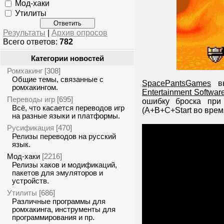
Мод-хаки
Утилиты
Результаты
|
Архив опросов
Всего ответов:
782
Категории новостей
Ромхакинг
[308]
Общие темы, связанные с
SpacePantsGames
вы
ромхакингом.
Entertainment Softwar
Переводы игр
[695]
ошибку броска при
Всё, что касается переводов игр
(A+B+C+Start во время
на разные языки и платформы.
Русификация
[470]
Релизы переводов на русский
язык.
Мод-хаки
[2216]
Релизы хаков и модификаций,
пакетов для эмуляторов и
устройств.
Утилиты
[686]
Различные программы для
ромхакинга, инструменты для
программирования и пр.