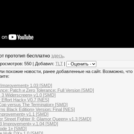
от прототип бесплатно
здесь
.
росмотров: 550 | Добавил:
TLT
|
и похожие новости, ранее добавленные на сайт. Возможно, что 
рите:
 Improvement» 1.03 [SMD]
nce: Patch и Zero Tolerance: Full Version [SMD]
e 3 Widerscreen» v1.0 [SMD]
 Effort Hack» V0.7 [NES]
op versus The Terminator» [SMD]
s Black Edition» Version: Final [NES]
mprovement» v1.1 [SMD]
r Street Fighter II: Glamor Queen» v1.3 [SMD]
3 Improvement» v.1.04 [SMD]
Mode 1» [SMD]
le Hulk DX» 1.0 [SMD]