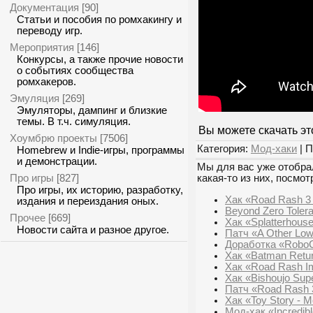
Документация
[90]
Статьи и пособия по ромхакингу и
переводу игр.
Мероприятия
[146]
Конкурсы, а также прочие новости
о событиях сообщества
ромхакеров.
Эмуляция
[269]
Эмуляторы, дампинг и близкие
темы. В т.ч. симуляция.
Вы можете скачать эт
Хоумбрю проекты
[7506]
Категория:
Мод-хаки
| П
Homebrew и Indie-игры, программы
и демонстрации.
Мы для вас уже отобрал
Про игры
[827]
какая-то из них, посмот
Про игры, их историю, разработку,
Хак «Road Rash 3
издания и переиздания оных.
Beyond Zero Tolera
Прочее
[669]
Хак «Splatterhous
Новости сайта и разное другое.
Патч «A Other Low
Доработка «RoboC
Хак «Batman Return
Хак «Road Rash I
Хак «Bishoujo Supe
Патч «Road Rash 
Хак «Toy Story - 
Мод-хак «Incredib