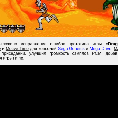
ложено исправление ошибок прототипа игры «
Drag
e
и
Motive Time
для консолей
Sega Genesis
и
Mega Drive
.
Ma
 приседании, улучшил громкость сэмплов PCM, добав
 игры) и пр.