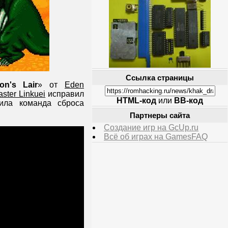
Ссылка страницы
on's Lair
» от
Eden
ster Linkuei
исправил
HTML-код
или
BB-код
ила команда сброса
Партнеры сайта
Создание игр на GcUp.ru
Всё об играх на GamesFAQ