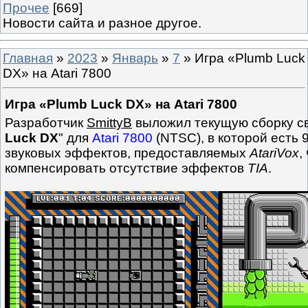
Прочее
[669]
Новости сайта и разное другое.
Главная
»
2023
»
Январь
»
7
» Игра «Plumb Luck
DX» на Atari 7800
Игра «Plumb Luck DX» на Atari 7800
Разработчик
SmittyB
выложил текущую сборку св
Luck DX
" для
Atari 7800
(NTSC), в которой есть 
звуковых эффектов, предоставляемых
AtariVox
,
компенсировать отсутствие эффектов
TIA
.