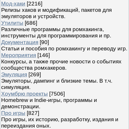
Мод-хаки
[2216]
Релизы хаков и модификаций, пакетов для
эмуляторов и устройств.
Утилиты
[686]
Различные программы для ромхакинга,
инструменты для программирования и пр.
Документация
[90]
Статьи и пособия по ромхакингу и переводу игр.
Мероприятия
[146]
Конкурсы, а также прочие новости о событиях
сообщества ромхакеров.
Эмуляция
[269]
Эмуляторы, дампинг и близкие темы. В т.ч.
симуляция.
Хоумбрю проекты
[7506]
Homebrew и Indie-игры, программы и
демонстрации.
Про игры
[827]
Про игры, их историю, разработку, издания и
переиздания оных.