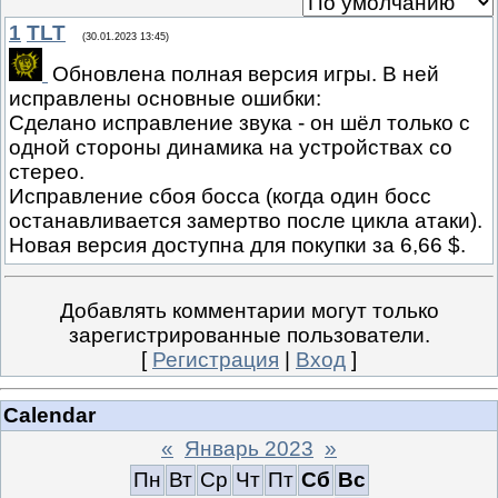
1
TLT
(30.01.2023 13:45)
Обновлена полная версия игры. В ней
исправлены основные ошибки:
Сделано исправление звука - он шёл только с
одной стороны динамика на устройствах со
стерео.
Исправление сбоя босса (когда один босс
останавливается замертво после цикла атаки).
Новая версия доступна для покупки за 6,66 $.
Добавлять комментарии могут только
зарегистрированные пользователи.
[
Регистрация
|
Вход
]
Calendar
«
Январь 2023
»
Пн
Вт
Ср
Чт
Пт
Сб
Вс