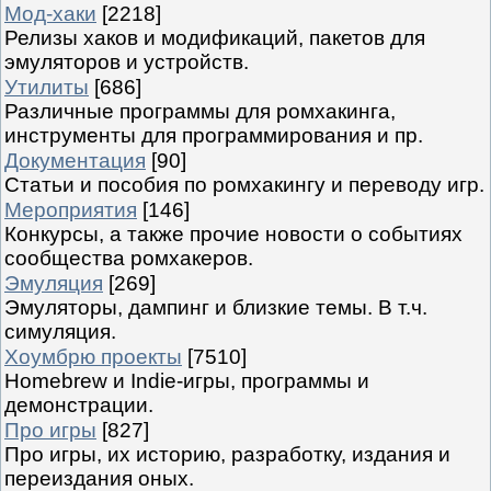
Мод-хаки
[2218]
Релизы хаков и модификаций, пакетов для
эмуляторов и устройств.
Утилиты
[686]
Различные программы для ромхакинга,
инструменты для программирования и пр.
Документация
[90]
Статьи и пособия по ромхакингу и переводу игр.
Мероприятия
[146]
Конкурсы, а также прочие новости о событиях
сообщества ромхакеров.
Эмуляция
[269]
Эмуляторы, дампинг и близкие темы. В т.ч.
симуляция.
Хоумбрю проекты
[7510]
Homebrew и Indie-игры, программы и
демонстрации.
Про игры
[827]
Про игры, их историю, разработку, издания и
переиздания оных.