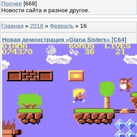
Прочее
[669]
Новости сайта и разное другое.
Главная
»
2018
»
Февраль
»
16
Новая демонстрация «Giana Sisters» [C64]