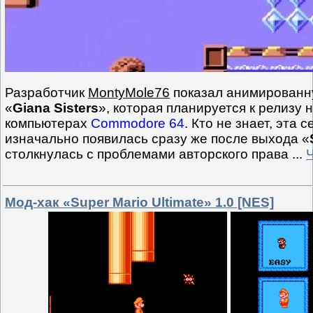
Разработчик
MontyMole76
показал анимированну
«
Giana Sisters
», которая планируется к релизу 
компьютерах
Commodore 64
. Кто не знает, эта 
изначально появилась сразу же после выхода «
столкнулась с проблемами авторского права
...
Мод-хак «Super Mario Ultimate» 1.0 [NES]