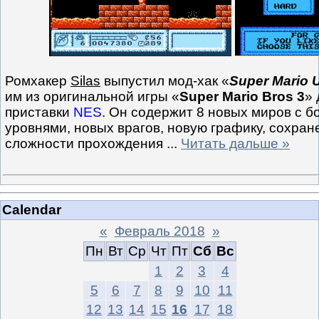
Ромхакер
Silas
выпустил мод-хак «
Super Mario U
им из оригинальной игры «
Super Mario Bros 3
» 
приставки
NES
. Он содержит 8 новых миров с б
уровнями, новых врагов, новую графику, сохран
сложности прохождения
...
Читать дальше »
Calendar
«
Февраль 2018
»
Пн
Вт
Ср
Чт
Пт
Сб
Вс
1
2
3
4
5
6
7
8
9
10
11
12
13
14
15
16
17
18