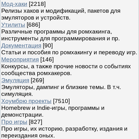
Мод-хаки
[2218]
Релизы хаков и модификаций, пакетов для
эмуляторов и устройств.
Утилиты
[686]
Различные программы для ромхакинга,
инструменты для программирования и пр.
Документация
[90]
Статьи и пособия по ромхакингу и переводу игр.
Мероприятия
[146]
Конкурсы, а также прочие новости о событиях
сообщества ромхакеров.
Эмуляция
[269]
Эмуляторы, дампинг и близкие темы. В т.ч.
симуляция.
Хоумбрю проекты
[7510]
Homebrew и Indie-игры, программы и
демонстрации.
Про игры
[827]
Про игры, их историю, разработку, издания и
переиздания оных.