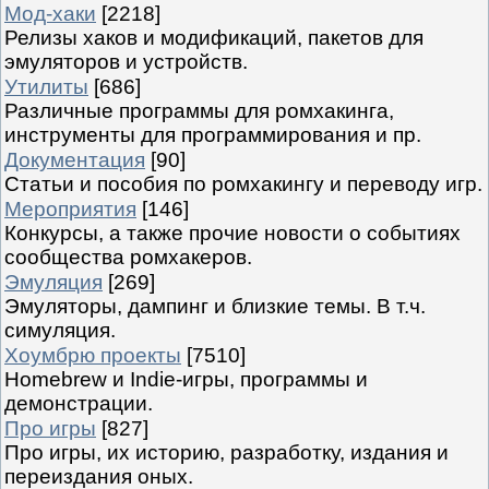
Мод-хаки
[2218]
Релизы хаков и модификаций, пакетов для
эмуляторов и устройств.
Утилиты
[686]
Различные программы для ромхакинга,
инструменты для программирования и пр.
Документация
[90]
Статьи и пособия по ромхакингу и переводу игр.
Мероприятия
[146]
Конкурсы, а также прочие новости о событиях
сообщества ромхакеров.
Эмуляция
[269]
Эмуляторы, дампинг и близкие темы. В т.ч.
симуляция.
Хоумбрю проекты
[7510]
Homebrew и Indie-игры, программы и
демонстрации.
Про игры
[827]
Про игры, их историю, разработку, издания и
переиздания оных.