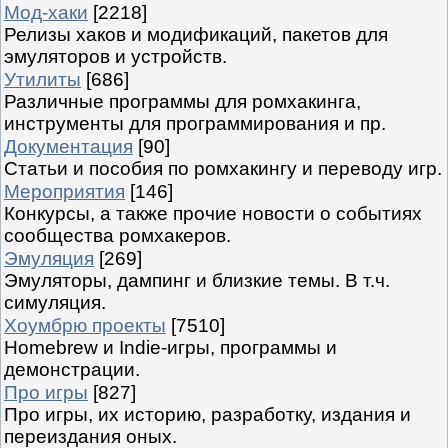
Мод-хаки
[2218]
Релизы хаков и модификаций, пакетов для
эмуляторов и устройств.
Утилиты
[686]
Различные программы для ромхакинга,
инструменты для программирования и пр.
Документация
[90]
Статьи и пособия по ромхакингу и переводу игр.
Мероприятия
[146]
Конкурсы, а также прочие новости о событиях
сообщества ромхакеров.
Эмуляция
[269]
Эмуляторы, дампинг и близкие темы. В т.ч.
симуляция.
Хоумбрю проекты
[7510]
Homebrew и Indie-игры, программы и
демонстрации.
Про игры
[827]
Про игры, их историю, разработку, издания и
переиздания оных.