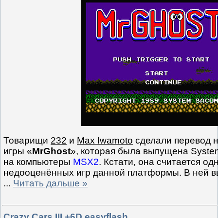
Товарищи
232
и
Max Iwamoto
сделали перевод н
игры «
MrGhost
», которая была выпущена
Syste
на компьютеры
MSX2
. Кстати, она считается од
недооценённых игр данной платформы. В ней вы
...
Читать дальше »
Crazy Cars III +6D easyflash