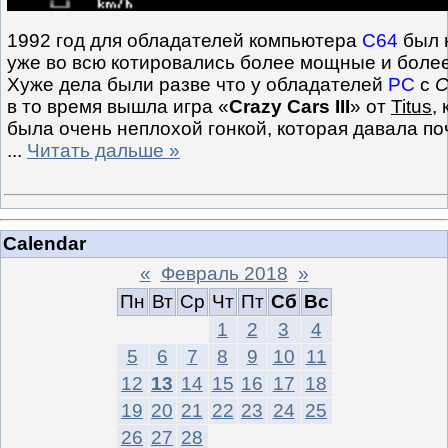
1992 год для обладателей компьютера
C64
был н
уже во всю котировались более мощные и боле
Хуже дела были разве что у обладателей
PC
с
в то время вышла игра «
Crazy Cars III
» от
Titus
,
была очень неплохой гонкой, которая давала по
...
Читать дальше »
Calendar
«
Февраль 2018
»
Пн
Вт
Ср
Чт
Пт
Сб
Вс
1
2
3
4
5
6
7
8
9
10
11
12
13
14
15
16
17
18
19
20
21
22
23
24
25
26
27
28