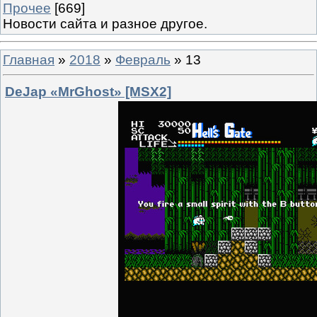
Прочее
[669]
Новости сайта и разное другое.
Главная
»
2018
»
Февраль
»
13
DeJap «MrGhost» [MSX2]