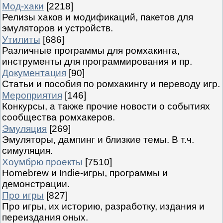
Мод-хаки
[2218]
Релизы хаков и модификаций, пакетов для
эмуляторов и устройств.
Утилиты
[686]
Различные программы для ромхакинга,
инструменты для программирования и пр.
Документация
[90]
Статьи и пособия по ромхакингу и переводу игр.
Мероприятия
[146]
Конкурсы, а также прочие новости о событиях
сообщества ромхакеров.
Эмуляция
[269]
Эмуляторы, дампинг и близкие темы. В т.ч.
симуляция.
Хоумбрю проекты
[7510]
Homebrew и Indie-игры, программы и
демонстрации.
Про игры
[827]
Про игры, их историю, разработку, издания и
переиздания оных.