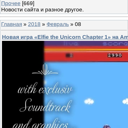
Прочее
[669]
Новости сайта и разное другое.
Главная
»
2018
»
Февраль
»
08
Новая игра «Elfie the Unicorn Chapter 1» на A