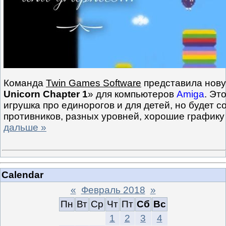
Команда
Twin Games Software
представила нову
Unicorn Chapter 1
» для компьютеров
Amiga
. Эт
игрушка про единорогов и для детей, но будет 
противников, разных уровней, хорошие графику
дальше »
Calendar
«
Февраль 2018
»
Пн
Вт
Ср
Чт
Пт
Сб
Вс
1
2
3
4