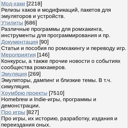
Мод-хаки
[2218]
Релизы хаков и модификаций, пакетов для
эмуляторов и устройств.
Утилиты
[686]
Различные программы для ромхакинга,
инструменты для программирования и пр.
Документация
[90]
Статьи и пособия по ромхакингу и переводу игр.
Мероприятия
[146]
Конкурсы, а также прочие новости о событиях
сообщества ромхакеров.
Эмуляция
[269]
Эмуляторы, дампинг и близкие темы. В т.ч.
симуляция.
Хоумбрю проекты
[7510]
Homebrew и Indie-игры, программы и
демонстрации.
Про игры
[827]
Про игры, их историю, разработку, издания и
переиздания оных.