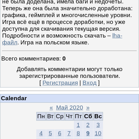
не была доделана, имела баги и недочёты.
Теперь же она была значительно доработана:
графика, геймплей и многочисленные уровни.
Игра всё ещё в процессе доработки, но уже
доступна для скачивания текущая версия.
Подробности и возможность скачать –
lha-
файл
. Игра на польском языке.
Всего комментариев
:
0
Добавлять комментарии могут только
зарегистрированные пользователи.
[
Регистрация
|
Вход
]
Calendar
«
Май 2020
»
Пн
Вт
Ср
Чт
Пт
Сб
Вс
1
2
3
4
5
6
7
8
9
10