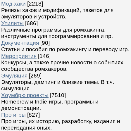
Мод-хаки
[2218]
Релизы хаков и модификаций, пакетов для
эмуляторов и устройств.
Утилиты
[686]
Различные программы для ромхакинга,
инструменты для программирования и пр.
Документация
[90]
Статьи и пособия по ромхакингу и переводу игр.
Мероприятия
[146]
Конкурсы, а также прочие новости о событиях
сообщества ромхакеров.
Эмуляция
[269]
Эмуляторы, дампинг и близкие темы. В т.ч.
симуляция.
Хоумбрю проекты
[7510]
Homebrew и Indie-игры, программы и
демонстрации.
Про игры
[827]
Про игры, их историю, разработку, издания и
переиздания оных.