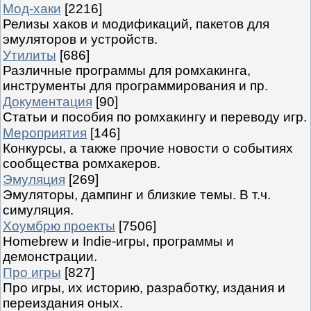
Мод-хаки
[2216]
Релизы хаков и модификаций, пакетов для
эмуляторов и устройств.
Утилиты
[686]
Различные программы для ромхакинга,
инструменты для программирования и пр.
Документация
[90]
Статьи и пособия по ромхакингу и переводу игр.
Мероприятия
[146]
Конкурсы, а также прочие новости о событиях
сообщества ромхакеров.
Эмуляция
[269]
Эмуляторы, дампинг и близкие темы. В т.ч.
симуляция.
Хоумбрю проекты
[7506]
Homebrew и Indie-игры, программы и
демонстрации.
Про игры
[827]
Про игры, их историю, разработку, издания и
переиздания оных.