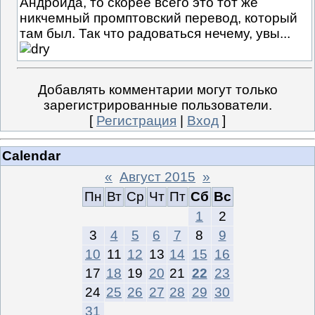
Андройда, то скорее всего это тот же
никчемный промптовский перевод, который
там был. Так что радоваться нечему, увы...
Добавлять комментарии могут только
зарегистрированные пользователи.
[
Регистрация
|
Вход
]
Calendar
«
Август 2015
»
Пн
Вт
Ср
Чт
Пт
Сб
Вс
1
2
3
4
5
6
7
8
9
10
11
12
13
14
15
16
17
18
19
20
21
22
23
24
25
26
27
28
29
30
31