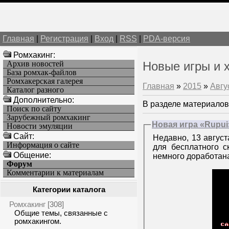
Главная
|
Регистрация
|
Вход
|
RSS
|
PDA-версия
Ромхакинг:
Архив новостей
Новые игры и 
База ромхак-файлов
Ромхакерская галерея
Главная
»
2015
»
Авгу
Каталог разного
Дополнительно:
В разделе материалов
Поиск по сайту
Зарубежный ромхакинг
Новая игра «Rupui
Новости эмуляции
Cайт:
Недавно, 13 август
Информация о сайте
для бесплатного 
Общение:
немного доработан
Форум
Комментарии к материалам
Категории каталога
Ромхакинг
[308]
Общие темы, связанные с
ромхакингом.