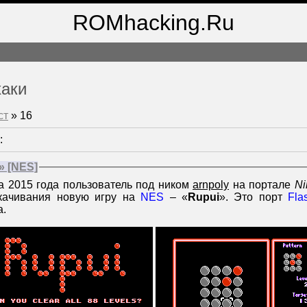
ROMhacking.Ru
хаки
ст
»
16
:
» [NES]
а 2015 года пользователь под ником
arnpoly
на портале
Ni
скачивания новую игру на
NES
– «
Rupui
». Это порт
Fla
а.