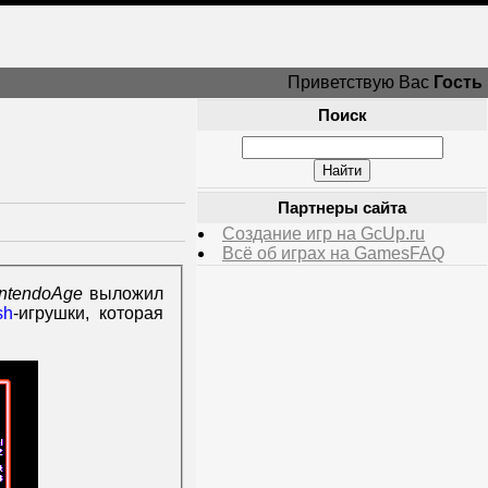
Приветствую Вас
Гость
Поиск
Партнеры сайта
Создание игр на GcUp.ru
Всё об играх на GamesFAQ
ntendoAge
выложил
sh
-игрушки, которая