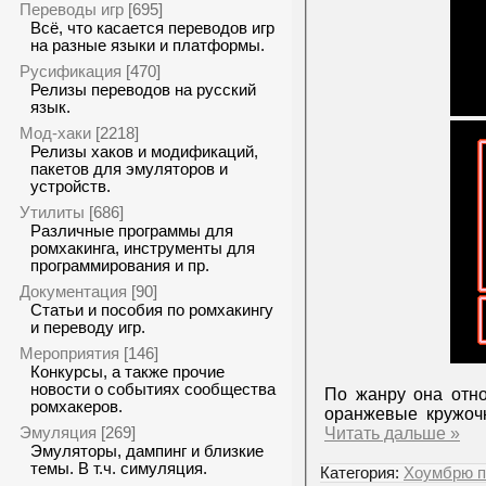
Переводы игр
[695]
Всё, что касается переводов игр
на разные языки и платформы.
Русификация
[470]
Релизы переводов на русский
язык.
Мод-хаки
[2218]
Релизы хаков и модификаций,
пакетов для эмуляторов и
устройств.
Утилиты
[686]
Различные программы для
ромхакинга, инструменты для
программирования и пр.
Документация
[90]
Статьи и пособия по ромхакингу
и переводу игр.
Мероприятия
[146]
Конкурсы, а также прочие
новости о событиях сообщества
По жанру она отно
ромхакеров.
оранжевые кружочк
Эмуляция
Читать дальше »
[269]
Эмуляторы, дампинг и близкие
темы. В т.ч. симуляция.
Категория:
Хоумбрю п