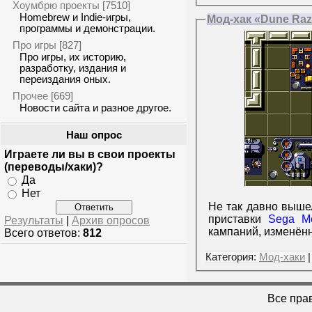
Хоумбрю проекты
[7510]
Homebrew и Indie-игры,
Мод-хак «Dune Raz
программы и демонстрации.
Про игры
[827]
Про игры, их историю,
разработку, издания и
переиздания оных.
Прочее
[669]
Новости сайта и разное другое.
Наш опрос
Играете ли вы в свои проекты
(переводы/хаки)?
Да
Нет
Не так давно вышел
приставки
Sega M
Результаты
|
Архив опросов
кампаний, изменён
Всего ответов:
812
Категория:
Мод-хаки
|
Все пра