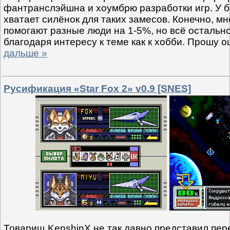
фантранслэйшна и хоумбрю разработки игр. У 
хватает силёнок для таких замесов. Конечно, мн
помогают разные люди на 1-5%, но всё остальн
благодаря интересу к теме как к хобби. Прошу 
дальше »
Русификация «Star Fox 2» v0.9 [SNES]
Товарищ
KenshinX
не так давно представил пер