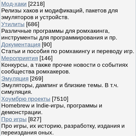
Мод-хаки
[2218]
Релизы хаков и модификаций, пакетов для
эмуляторов и устройств.
Утилиты
[686]
Различные программы для ромхакинга,
инструменты для программирования и пр.
Документация
[90]
Статьи и пособия по ромхакингу и переводу игр.
Мероприятия
[146]
Конкурсы, а также прочие новости о событиях
сообщества ромхакеров.
Эмуляция
[269]
Эмуляторы, дампинг и близкие темы. В т.ч.
симуляция.
Хоумбрю проекты
[7510]
Homebrew и Indie-игры, программы и
демонстрации.
Про игры
[827]
Про игры, их историю, разработку, издания и
переиздания оных.