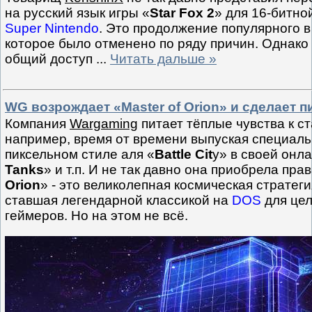
на русский язык игры «
Star Fox 2
» для 16-битно
Super Nintendo
. Это продолжение популярного в
которое было отменено по ряду причин. Однако 
общий доступ
...
Читать дальше »
WG возрождает «Master of Orion» и сделает 
Компания
Wargaming
питает тёплые чувства к с
например, время от времени выпуская специал
пиксельном стиле аля «
Battle Cit
y» в своей онла
Tanks
» и т.п. И не так давно она приобрела прав
Orion
» - это великолепная космическая стратеги
ставшая легендарной классикой на
DOS
для цел
геймеров. Но на этом не всё.