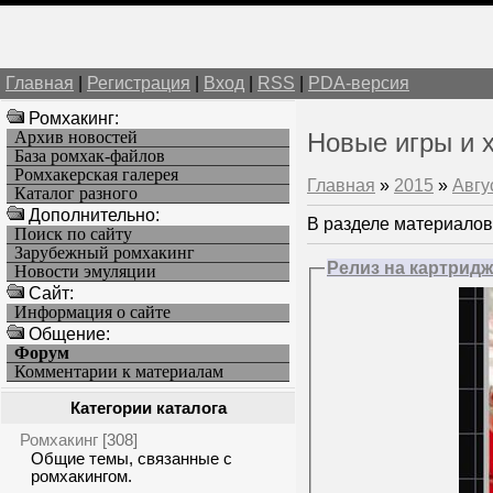
Главная
|
Регистрация
|
Вход
|
RSS
|
PDA-версия
Ромхакинг:
Архив новостей
Новые игры и 
База ромхак-файлов
Ромхакерская галерея
Главная
»
2015
»
Авгу
Каталог разного
Дополнительно:
В разделе материалов
Поиск по сайту
Зарубежный ромхакинг
Релиз на картриджа
Новости эмуляции
Cайт:
Информация о сайте
Общение:
Форум
Комментарии к материалам
Категории каталога
Ромхакинг
[308]
Общие темы, связанные с
ромхакингом.