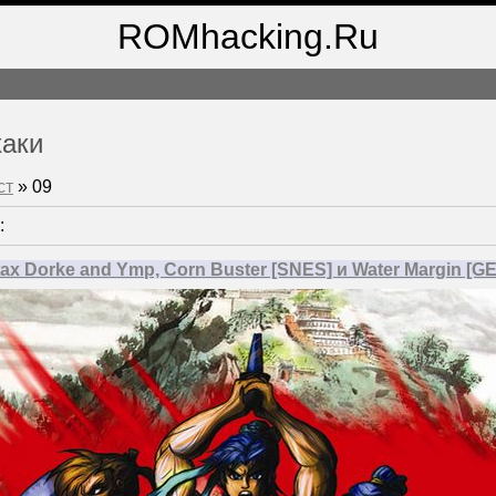
ROMhacking.Ru
хаки
ст
»
09
:
х Dorke and Ymp, Corn Buster [SNES] и Water Margin [G