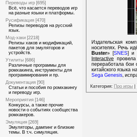
Переводы игр
[695]
Всё, что касается переводов игр
на разные языки и платформы.
Русификация
[470]
Релизы переводов на русский
язык.
Мод-хаки
[2218]
Издательская ком
Релизы хаков и модификаций,
носителях. Речь ид
пакетов для эмуляторов и
устройств.
Buster
» [
SNES
] и
Interactive
провела 
Утилиты
[686]
переработала бои 
Различные программы для
китайского языка н
ромхакинга, инструменты для
Sega Genesis
, испр
программирования и пр.
Документация
[90]
Категория:
Про игры
|
Статьи и пособия по ромхакингу
и переводу игр.
Мероприятия
[146]
Конкурсы, а также прочие
новости о событиях сообщества
ромхакеров.
Эмуляция
[269]
Эмуляторы, дампинг и близкие
темы. В т.ч. симуляция.