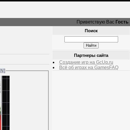
Приветствую Вас
Гость
Поиск
Партнеры сайта
Создание игр на GcUp.ru
Всё об играх на GamesFAQ
EN]