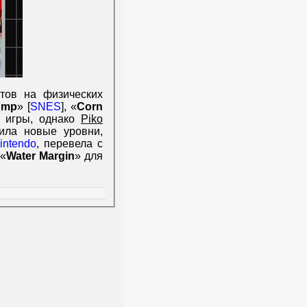
тов на физических
Ymp
» [
SNES
], «
Corn
е игры, однако
Piko
ила новые уровни,
intendo
, перевела с
 «
Water Margin
» для