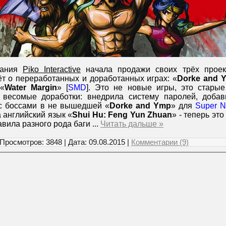
пания
Piko Interactive
начала продажи своих трёх проек
ёт о переработанных и доработанных играх: «
Dorke and 
 «
Water Margin
» [
SMD
]. Это не новые игры, это стары
весомые доработки: внедрила систему паролей, добав
с боссами в не вышедшей «
Dorke and Ymp
» для
Super N
а английский язык «
Shui Hu: Feng Yun Zhuan
» - теперь это
авила разного рода баги
...
Читать дальше »
 Просмотров: 3848 | Дата:
09.08.2015
|
Комментарии (9)