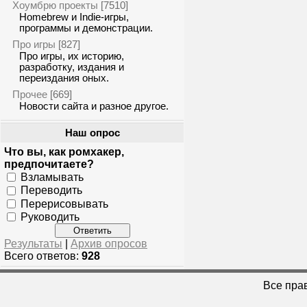
Хоумбрю проекты
[7510]
Homebrew и Indie-игры,
программы и демонстрации.
Про игры
[827]
Про игры, их историю,
разработку, издания и
переиздания оных.
Прочее
[669]
Новости сайта и разное другое.
Наш опрос
Что вы, как ромхакер,
предпочитаете?
Взламывать
Переводить
Перерисовывать
Руководить
Результаты
|
Архив опросов
Всего ответов:
928
Все пра