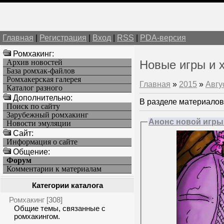
Главная
|
Регистрация
|
Вход
|
RSS
|
PDA-версия
Ромхакинг:
Архив новостей
Новые игры и 
База ромхак-файлов
Ромхакерская галерея
Главная
»
2015
»
Авгу
Каталог разного
Дополнительно:
В разделе материалов
Поиск по сайту
Зарубежный ромхакинг
Анонс новой игры «
Новости эмуляции
Cайт:
Информация о сайте
Общение:
Форум
Комментарии к материалам
Категории каталога
Ромхакинг
[308]
Общие темы, связанные с
ромхакингом.