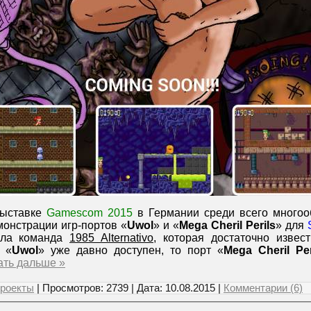
выставке
Gamescom 2015
в Германии среди всего многоо
монстрации игр-портов «
Uwol
» и «
Mega Cheril Perils
» для
ала команда
1985 Alternativo
, которая достаточно извест
 «
Uwol
» уже давно доступен, то порт «
Mega Cheril Per
ать дальше »
роекты
| Просмотров: 2739 | Дата:
10.08.2015
|
Комментарии (6)