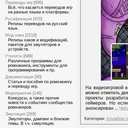
Переводы игр
[695]
Всё, что касается переводов игр
на разные языки и платформы.
Русификация
[470]
Релизы переводов на русский
язык.
Мод-хаки
[2218]
Релизы хаков и модификаций,
пакетов для эмуляторов и
устройств.
Утилиты
[686]
Различные программы для
ромхакинга, инструменты для
программирования и пр.
Документация
[90]
Статьи и пособия по ромхакингу
и переводу игр.
На видеоигровой 
можно отметить де
Мероприятия
[146]
проекты разработ
Конкурсы, а также прочие
новости о событиях сообщества
геймеров. Но если
ромхакеров.
анонсирован
...
Чит
Эмуляция
[269]
Категория:
Хоумбрю п
Эмуляторы, дампинг и близкие
темы. В т.ч. симуляция.