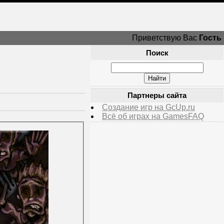
Приветствую Вас
Гость
Поиск
Партнеры сайта
Создание игр на GcUp.ru
Всё об играх на GamesFAQ