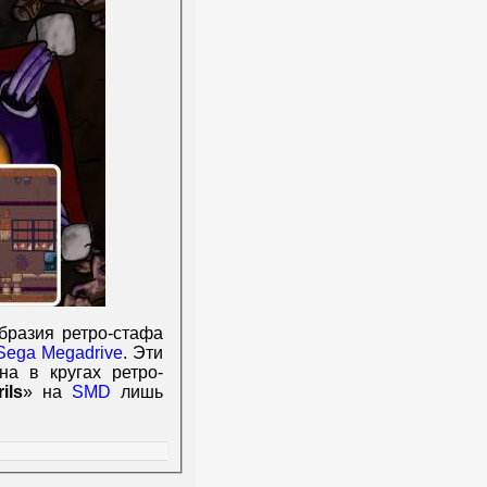
бразия ретро-стафа
Sega Megadrive
. Эти
на в кругах ретро-
ils
» на
SMD
лишь