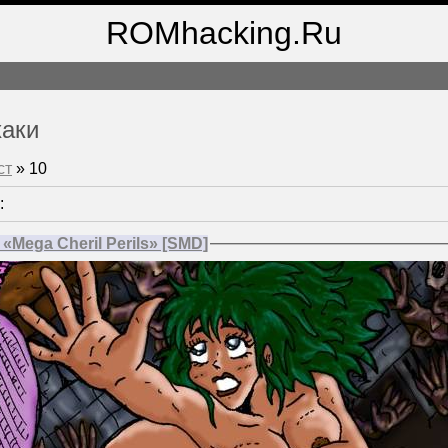
ROMhacking.Ru
хаки
ст
»
10
:
Mega Cheril Perils» [SMD]