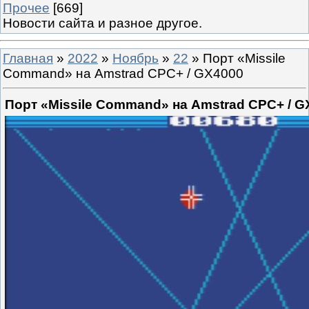
Прочее
[669]
Новости сайта и разное другое.
Главная
»
2022
»
Ноябрь
»
22
» Порт «Missile
Command» на Amstrad CPC+ / GX4000
Порт «Missile Command» на Amstrad CPC+ / G