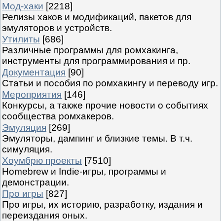
Мод-хаки
[2218]
Релизы хаков и модификаций, пакетов для
эмуляторов и устройств.
Утилиты
[686]
Различные программы для ромхакинга,
инструменты для программирования и пр.
Документация
[90]
Статьи и пособия по ромхакингу и переводу игр.
Мероприятия
[146]
Конкурсы, а также прочие новости о событиях
сообщества ромхакеров.
Эмуляция
[269]
Эмуляторы, дампинг и близкие темы. В т.ч.
симуляция.
Хоумбрю проекты
[7510]
Homebrew и Indie-игры, программы и
демонстрации.
Про игры
[827]
Про игры, их историю, разработку, издания и
переиздания оных.