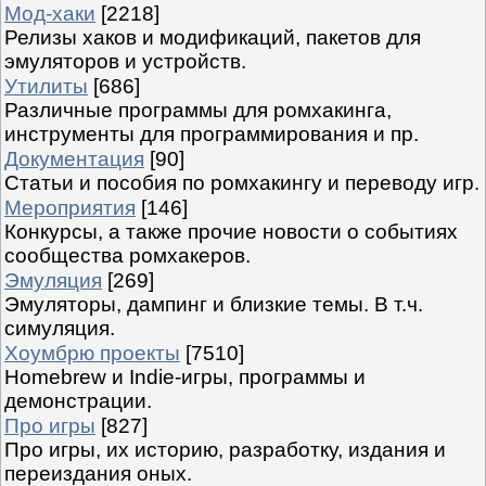
Мод-хаки
[2218]
Релизы хаков и модификаций, пакетов для
эмуляторов и устройств.
Утилиты
[686]
Различные программы для ромхакинга,
инструменты для программирования и пр.
Документация
[90]
Статьи и пособия по ромхакингу и переводу игр.
Мероприятия
[146]
Конкурсы, а также прочие новости о событиях
сообщества ромхакеров.
Эмуляция
[269]
Эмуляторы, дампинг и близкие темы. В т.ч.
симуляция.
Хоумбрю проекты
[7510]
Homebrew и Indie-игры, программы и
демонстрации.
Про игры
[827]
Про игры, их историю, разработку, издания и
переиздания оных.