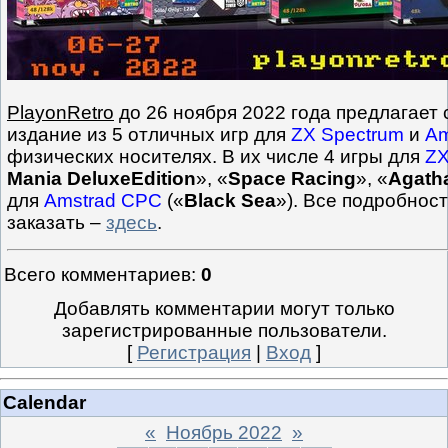
PlayonRetro
до 26 ноября 2022 года предлагает
издание из 5 отличных игр для
ZX Spectrum
и
Am
физических носителях. В их числе 4 игры для
ZX
Mania DeluxeEdition
», «
Space Racing
», «
Agath
для
Amstrad CPC
(«
Black Sea
»). Все подробнос
заказать –
здесь
.
Всего комментариев
:
0
Добавлять комментарии могут только
зарегистрированные пользователи.
[
Регистрация
|
Вход
]
Calendar
«
Ноябрь 2022
»