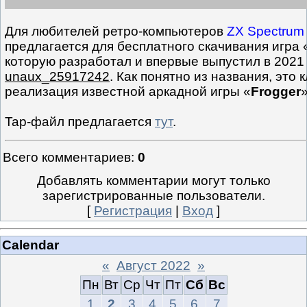
Для любителей ретро-компьютеров
ZX Spectrum
предлагается для бесплатного скачивания игра 
которую разработал и впервые выпустил в 2021
unaux_25917242
. Как понятно из названия, это
реализация известной аркадной игры «
Frogger
»
Tap-файл предлагается
тут
.
Всего комментариев
:
0
Добавлять комментарии могут только
зарегистрированные пользователи.
[
Регистрация
|
Вход
]
Calendar
«
Август 2022
»
Пн
Вт
Ср
Чт
Пт
Сб
Вс
1
2
3
4
5
6
7