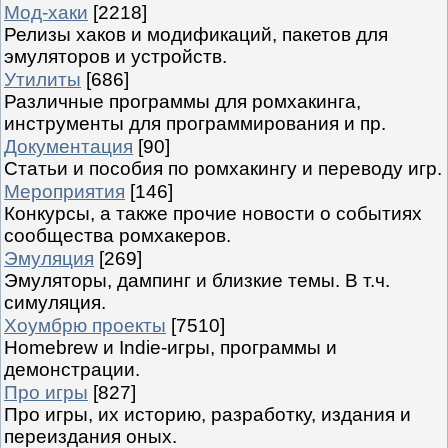
Мод-хаки
[2218]
Релизы хаков и модификаций, пакетов для
эмуляторов и устройств.
Утилиты
[686]
Различные программы для ромхакинга,
инструменты для программирования и пр.
Документация
[90]
Статьи и пособия по ромхакингу и переводу игр.
Мероприятия
[146]
Конкурсы, а также прочие новости о событиях
сообщества ромхакеров.
Эмуляция
[269]
Эмуляторы, дампинг и близкие темы. В т.ч.
симуляция.
Хоумбрю проекты
[7510]
Homebrew и Indie-игры, программы и
демонстрации.
Про игры
[827]
Про игры, их историю, разработку, издания и
переиздания оных.