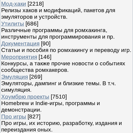
Мод-хаки
[2218]
Релизы хаков и модификаций, пакетов для
эмуляторов и устройств.
Утилиты
[686]
Различные программы для ромхакинга,
инструменты для программирования и пр.
Документация
[90]
Статьи и пособия по ромхакингу и переводу игр.
Мероприятия
[146]
Конкурсы, а также прочие новости о событиях
сообщества ромхакеров.
Эмуляция
[269]
Эмуляторы, дампинг и близкие темы. В т.ч.
симуляция.
Хоумбрю проекты
[7510]
Homebrew и Indie-игры, программы и
демонстрации.
Про игры
[827]
Про игры, их историю, разработку, издания и
переиздания оных.