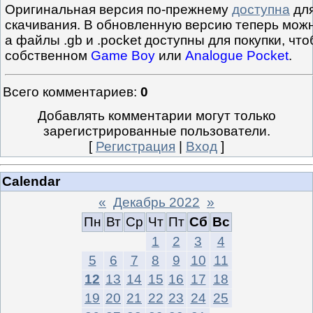
Оригинальная версия по-прежнему
доступна
для
скачивания. В обновленную версию теперь можн
а файлы .gb и .pocket доступны для покупки, что
собственном
Game Boy
или
Analogue Pocket
.
Всего комментариев
:
0
Добавлять комментарии могут только
зарегистрированные пользователи.
[
Регистрация
|
Вход
]
Calendar
«
Декабрь 2022
»
Пн
Вт
Ср
Чт
Пт
Сб
Вс
1
2
3
4
5
6
7
8
9
10
11
12
13
14
15
16
17
18
19
20
21
22
23
24
25