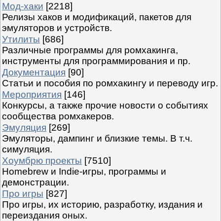
Мод-хаки
[2218]
Релизы хаков и модификаций, пакетов для
эмуляторов и устройств.
Утилиты
[686]
Различные программы для ромхакинга,
инструменты для программирования и пр.
Документация
[90]
Статьи и пособия по ромхакингу и переводу игр.
Мероприятия
[146]
Конкурсы, а также прочие новости о событиях
сообщества ромхакеров.
Эмуляция
[269]
Эмуляторы, дампинг и близкие темы. В т.ч.
симуляция.
Хоумбрю проекты
[7510]
Homebrew и Indie-игры, программы и
демонстрации.
Про игры
[827]
Про игры, их историю, разработку, издания и
переиздания оных.