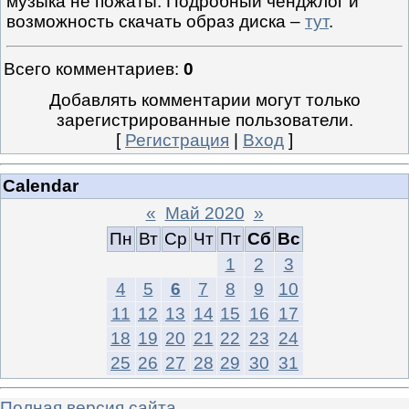
музыка не пожаты. Подробный ченджлог и
возможность скачать образ диска –
тут
.
Всего комментариев
:
0
Добавлять комментарии могут только
зарегистрированные пользователи.
[
Регистрация
|
Вход
]
Calendar
«
Май 2020
»
Пн
Вт
Ср
Чт
Пт
Сб
Вс
1
2
3
4
5
6
7
8
9
10
11
12
13
14
15
16
17
18
19
20
21
22
23
24
25
26
27
28
29
30
31
Полная версия сайта