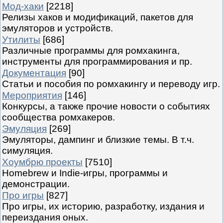
Мод-хаки
[2218]
Релизы хаков и модификаций, пакетов для
эмуляторов и устройств.
Утилиты
[686]
Различные программы для ромхакинга,
инструменты для программирования и пр.
Документация
[90]
Статьи и пособия по ромхакингу и переводу игр.
Мероприятия
[146]
Конкурсы, а также прочие новости о событиях
сообщества ромхакеров.
Эмуляция
[269]
Эмуляторы, дампинг и близкие темы. В т.ч.
симуляция.
Хоумбрю проекты
[7510]
Homebrew и Indie-игры, программы и
демонстрации.
Про игры
[827]
Про игры, их историю, разработку, издания и
переиздания оных.