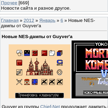
Прочее
[669]
Новости сайта и разное другое.
Главная
»
2012
»
Январь
»
6
» Новые NES-
дампы от Guyver'а
Новые NES-дампы от Guyver'а
Guyver
из группы
Chief-Net
продолжает дампить