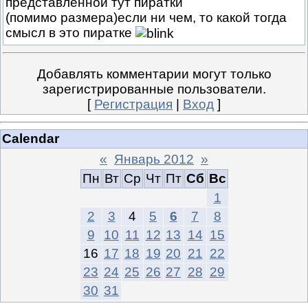
представленной тут пиратки
(помимо размера)если ни чем, то какой тогда
смысл в это пиратке
Добавлять комментарии могут только
зарегистрированные пользователи.
[
Регистрация
|
Вход
]
Calendar
«
Январь 2012
»
Пн
Вт
Ср
Чт
Пт
Сб
Вс
1
2
3
4
5
6
7
8
9
10
11
12
13
14
15
16
17
18
19
20
21
22
23
24
25
26
27
28
29
30
31