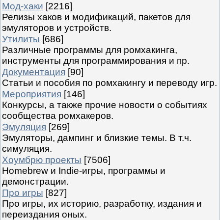
Мод-хаки
[2216]
Релизы хаков и модификаций, пакетов для
эмуляторов и устройств.
Утилиты
[686]
Различные программы для ромхакинга,
инструменты для программирования и пр.
Документация
[90]
Статьи и пособия по ромхакингу и переводу игр.
Мероприятия
[146]
Конкурсы, а также прочие новости о событиях
сообщества ромхакеров.
Эмуляция
[269]
Эмуляторы, дампинг и близкие темы. В т.ч.
симуляция.
Хоумбрю проекты
[7506]
Homebrew и Indie-игры, программы и
демонстрации.
Про игры
[827]
Про игры, их историю, разработку, издания и
переиздания оных.