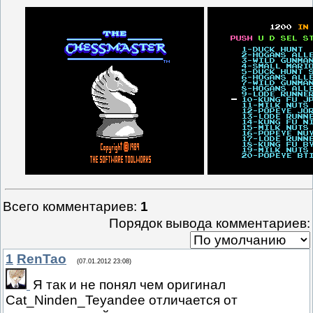
Всего комментариев
:
1
Порядок вывода комментариев:
1
RenTao
(07.01.2012 23:08)
Я так и не понял чем оригинал
Cat_Ninden_Teyandee отличается от