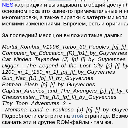
NES
-картриджи и выкладывать в общий доступ
основном пока это какие-то примечательные и н
многоигровки, а также пиратки с затёртыми коп
мелкими изменениями. Впрочем, есть и оригин
За последний месяц он выложил такие дампы:
Mortal_Kombat_V1996_Turbo_30_Peoples_[p]_[!]
Computer_for_Education_(R)_[b1]_by_Guyver.nes
Cat_Ninden_Teyandee_(J)_[p]_[!]_by_Guyver.nes
Digger_-_The_Legend_of_the_Lost_City_[p]_[!]_b
1200_in_1_(150_in_1)_[p]_[!]_by_Guyver.nes
Gun_Nac_(U)_[o]_[!]_by_Guyver.nes
Batman_Flash_[p]_[!]_by_Guyver.nes
Captain_America_and_The_Avengers_[p]_[!]_by_
Chessmaster,_The_(U)_[p]_[!]_by_Guyver.nes
Tiny_Toon_Adventures_2_-
_Montana_Land_e_Youkoso_(J)_[p]_[!]_by_Guyve
Подробности смотрите на
этой
странице. Возм
скачать эти и другие ROM-файлы - там же.