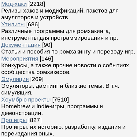
Мод-хаки
[2218]
Релизы хаков и модификаций, пакетов для
эмуляторов и устройств.
Утилиты
[686]
Различные программы для ромхакинга,
инструменты для программирования и пр.
Документация
[90]
Статьи и пособия по ромхакингу и переводу игр.
Мероприятия
[146]
Конкурсы, а также прочие новости о событиях
сообщества ромхакеров.
Эмуляция
[269]
Эмуляторы, дампинг и близкие темы. В т.ч.
симуляция.
Хоумбрю проекты
[7510]
Homebrew и Indie-игры, программы и
демонстрации.
Про игры
[827]
Про игры, их историю, разработку, издания и
переиздания оных.