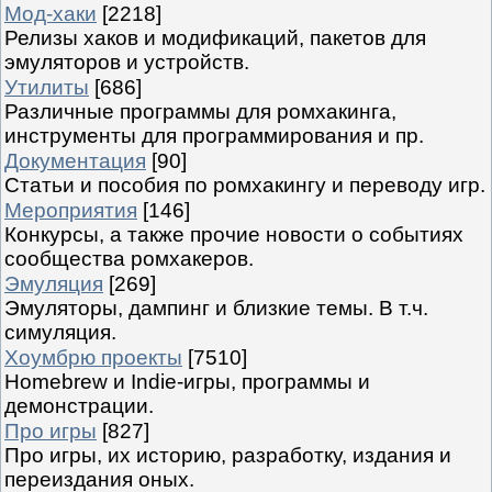
Мод-хаки
[2218]
Релизы хаков и модификаций, пакетов для
эмуляторов и устройств.
Утилиты
[686]
Различные программы для ромхакинга,
инструменты для программирования и пр.
Документация
[90]
Статьи и пособия по ромхакингу и переводу игр.
Мероприятия
[146]
Конкурсы, а также прочие новости о событиях
сообщества ромхакеров.
Эмуляция
[269]
Эмуляторы, дампинг и близкие темы. В т.ч.
симуляция.
Хоумбрю проекты
[7510]
Homebrew и Indie-игры, программы и
демонстрации.
Про игры
[827]
Про игры, их историю, разработку, издания и
переиздания оных.