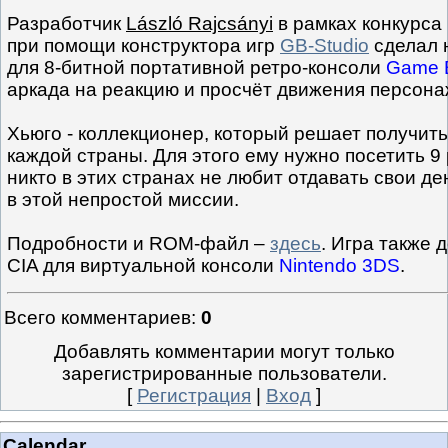
Разработчик
László Rajcsányi
в рамках конкурса
при помощи конструктора игр
GB-Studio
сделал 
для 8-битной портативной ретро-консоли
Game 
аркада на реакцию и просчёт движения персона
Хьюго - коллекционер, который решает получит
каждой страны. Для этого ему нужно посетить 9
никто в этих странах не любит отдавать свои де
в этой непростой миссии.
Подробности и ROM-файл –
здесь
. Игра также 
CIA для виртуальной консоли
Nintendo 3DS
.
Всего комментариев
:
0
Добавлять комментарии могут только
зарегистрированные пользователи.
[
Регистрация
|
Вход
]
Calendar