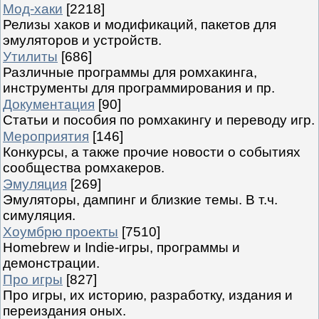
Мод-хаки
[2218]
Релизы хаков и модификаций, пакетов для
эмуляторов и устройств.
Утилиты
[686]
Различные программы для ромхакинга,
инструменты для программирования и пр.
Документация
[90]
Статьи и пособия по ромхакингу и переводу игр.
Мероприятия
[146]
Конкурсы, а также прочие новости о событиях
сообщества ромхакеров.
Эмуляция
[269]
Эмуляторы, дампинг и близкие темы. В т.ч.
симуляция.
Хоумбрю проекты
[7510]
Homebrew и Indie-игры, программы и
демонстрации.
Про игры
[827]
Про игры, их историю, разработку, издания и
переиздания оных.