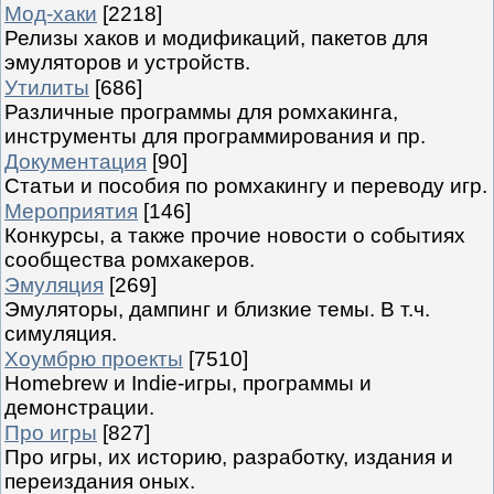
Мод-хаки
[2218]
Релизы хаков и модификаций, пакетов для
эмуляторов и устройств.
Утилиты
[686]
Различные программы для ромхакинга,
инструменты для программирования и пр.
Документация
[90]
Статьи и пособия по ромхакингу и переводу игр.
Мероприятия
[146]
Конкурсы, а также прочие новости о событиях
сообщества ромхакеров.
Эмуляция
[269]
Эмуляторы, дампинг и близкие темы. В т.ч.
симуляция.
Хоумбрю проекты
[7510]
Homebrew и Indie-игры, программы и
демонстрации.
Про игры
[827]
Про игры, их историю, разработку, издания и
переиздания оных.