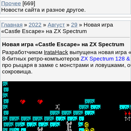
Прочее
[669]
Новости сайта и разное другое.
Главная
»
2022
»
Август
»
29
» Новая игра
«Castle Escape» на ZX Spectrum
Новая игра «Castle Escape» на ZX Spectrum
Разработчиком
IrataHack
выпущена новая игра 
8-битных ретро-компьютеров
ZX Spectrum 128 &
про рыцаря в замке с монстрами и ловушками,
сокровища.