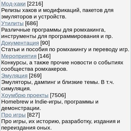
Мод-хаки
[2216]
Релизы хаков и модификаций, пакетов для
эмуляторов и устройств.
Утилиты
[686]
Различные программы для ромхакинга,
инструменты для программирования и пр.
Документация
[90]
Статьи и пособия по ромхакингу и переводу игр.
Мероприятия
[146]
Конкурсы, а также прочие новости о событиях
сообщества ромхакеров.
Эмуляция
[269]
Эмуляторы, дампинг и близкие темы. В т.ч.
симуляция.
Хоумбрю проекты
[7506]
Homebrew и Indie-игры, программы и
демонстрации.
Про игры
[827]
Про игры, их историю, разработку, издания и
переиздания оных.