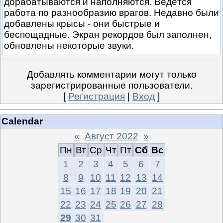
дорабатываются и наполняются. Ведётся
работа по разнообразию врагов. Недавно были
добавлены крысы - они быстрые и
беспощадные. Экран рекордов был заполнен,
обновлены некоторые звуки.
Добавлять комментарии могут только
зарегистрированные пользователи.
[
Регистрация
|
Вход
]
Calendar
«
Август 2022
»
Пн
Вт
Ср
Чт
Пт
Сб
Вс
1
2
3
4
5
6
7
8
9
10
11
12
13
14
15
16
17
18
19
20
21
22
23
24
25
26
27
28
29
30
31